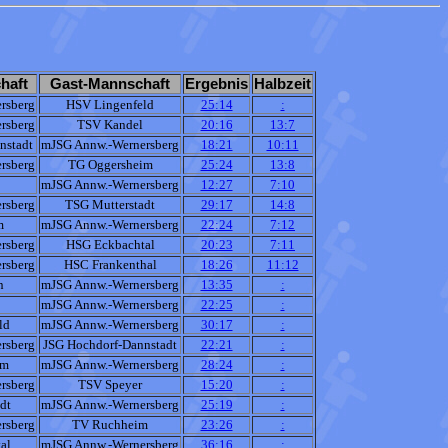
haft
Gast-Mannschaft
Ergebnis
Halbzeit
rsberg
HSV Lingenfeld
25:14
:
rsberg
TSV Kandel
20:16
13:7
nstadt
mJSG Annw.-Wernersberg
18:21
10:11
rsberg
TG Oggersheim
25:24
13:8
mJSG Annw.-Wernersberg
12:27
7:10
rsberg
TSG Mutterstadt
29:17
14:8
m
mJSG Annw.-Wernersberg
22:24
7:12
rsberg
HSG Eckbachtal
20:23
7:11
rsberg
HSC Frankenthal
18:26
11:12
n
mJSG Annw.-Wernersberg
13:35
:
mJSG Annw.-Wernersberg
22:25
:
ld
mJSG Annw.-Wernersberg
30:17
:
rsberg
JSG Hochdorf-Dannstadt
22:21
:
im
mJSG Annw.-Wernersberg
28:24
:
rsberg
TSV Speyer
15:20
:
dt
mJSG Annw.-Wernersberg
25:19
:
rsberg
TV Ruchheim
23:26
:
al
mJSG Annw.-Wernersberg
36:16
: