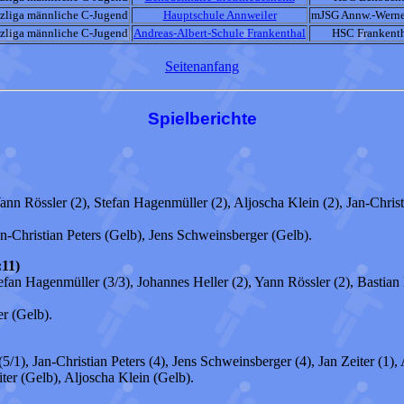
lzliga männliche C-Jugend
Hauptschule Annweiler
mJSG Annw.-Werne
lzliga männliche C-Jugend
Andreas-Albert-Schule Frankenthal
HSC Frankent
Seitenanfang
Spielberichte
ann Rössler (2), Stefan Hagenmüller (2), Aljoscha Klein (2), Jan-Christi
n-Christian Peters (Gelb), Jens Schweinsberger (Gelb).
11)
Stefan Hagenmüller (3/3), Johannes Heller (2), Yann Rössler (2), Bastia
r (Gelb).
/1), Jan-Christian Peters (4), Jens Schweinsberger (4), Jan Zeiter (1),
ter (Gelb), Aljoscha Klein (Gelb).