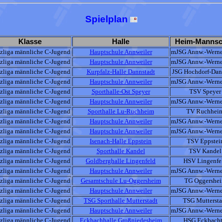
Spielplan
Klasse
Halle
Heim-Mannsc
lzliga männliche C-Jugend
Hauptschule Annweiler
mJSG Annw.-Werne
lzliga männliche C-Jugend
Hauptschule Annweiler
mJSG Annw.-Werne
lzliga männliche C-Jugend
Kurpfalz-Halle Dannstadt
JSG Hochdorf-Dan
lzliga männliche C-Jugend
Hauptschule Annweiler
mJSG Annw.-Werne
lzliga männliche C-Jugend
Sporthalle-Ost Speyer
TSV Speyer
lzliga männliche C-Jugend
Hauptschule Annweiler
mJSG Annw.-Werne
lzliga männliche C-Jugend
Sporthalle Lu-Ruchheim
TV Ruchhei
lzliga männliche C-Jugend
Hauptschule Annweiler
mJSG Annw.-Werne
lzliga männliche C-Jugend
Hauptschule Annweiler
mJSG Annw.-Werne
lzliga männliche C-Jugend
Isenach-Halle Eppstein
TSV Eppstei
lzliga männliche C-Jugend
Sporthalle Kandel
TSV Kandel
lzliga männliche C-Jugend
Goldberghalle Lingenfeld
HSV Lingenfe
lzliga männliche C-Jugend
Hauptschule Annweiler
mJSG Annw.-Werne
lzliga männliche C-Jugend
Gesamtschule Lu-Oggersheim
TG Oggershe
lzliga männliche C-Jugend
Hauptschule Annweiler
mJSG Annw.-Werne
lzliga männliche C-Jugend
TSG Sporthalle Mutterstadt
TSG Muttersta
lzliga männliche C-Jugend
Hauptschule Annweiler
mJSG Annw.-Werne
lzliga männliche C-Jugend
Eckbachhalle Großniedesheim
HSG Eckbacht