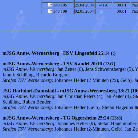
340 105
25.04.2004
-419:
00:01
Pfa
340 109
02.05.2004
00:01
Pfa
mJSG Annw.-Wernersberg - HSV Lingenfeld 25:14 (:)
mJSG Annw.-Wernersberg - TSV Kandel 20:16 (13:7)
mJSG Annw.-Wernersberg:
Jan Zeiter (6), Jens Schweinsberger (5), Y
Jannik Schilling, Ricardo Burgard.
Strafen TSV Wernersberg:
Johannes Heller (2-Minuten (2x), Gelb), Ja
JSG Hochdorf-Dannstadt - mJSG Annw.-Wernersberg 18:21 (10:
mJSG Annw.-Wernersberg:
Jan-Christian Peters (4), Jan Zeiter (4), 
Schilling, Ruben Bender.
Strafen TSV Wernersberg:
Johannes Heller (Gelb), Stefan Hagenmülle
mJSG Annw.-Wernersberg - TG Oggersheim 25:24 (13:8)
mJSG Annw.-Wernersberg:
Johannes Heller (9), Stefan Hagenmüller (5
Strafen TSV Wernersberg:
Johannes Heller (2-Minuten, Gelb), Jan Zei