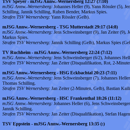
TSV Speyer - mJSG Annw.-Wernersberg 12:27 (7:10)
mJSG Annw.-Wernersberg:
Johannes Heller (9), Yann Rössler (5), Je
Schilling, Jannik Schilling, Ruben Bender, Markus Spies.
Strafen TSV Wernersberg:
Yann Rössler (Gelb).
mJSG Annw.-Wernersberg - TSG Mutterstadt 29:17 (14:8)
mJSG Annw.-Wernersberg:
Jens Schweinsberger (9), Jan Zeiter (9), J
Markus Spies.
Strafen TSV Wernersberg:
Jannik Schilling (Gelb), Markus Spies (Gel
TV Ruchheim - mJSG Annw.-Wernersberg 22:24 (7:12)
mJSG Annw.-Wernersberg:
Jens Schweinsberger (6/2), Johannes Heller
Strafen TSV Wernersberg:
Jan Zeiter (Disqualifikation, Rot, 2-Minute
mJSG Annw.-Wernersberg - HSG Eckbachtal 20:23 (7:11)
mJSG Annw.-Wernersberg:
Jens Schweinsberger (7), Johannes Heller (
Thomas Schilling.
Strafen TSV Wernersberg:
Jan Zeiter (2-Minuten, Gelb), Bastian Kail
mJSG Annw.-Wernersberg - HSC Frankenthal 18:26 (11:12)
mJSG Annw.-Wernersberg:
Johannes Heller (6), Jens Schweinsberger (
Jannik Schilling.
Strafen TSV Wernersberg:
Jan Zeiter (Disqualifikation), Stefan Hagen
TSV Eppstein - mJSG Annw.-Wernersberg 13:35 (:)