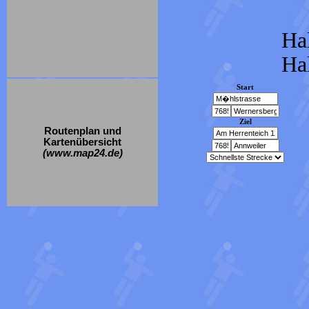
Hal
Hal
Start
Ziel
Routenplan und
Kartenübersicht
(www.map24.de)