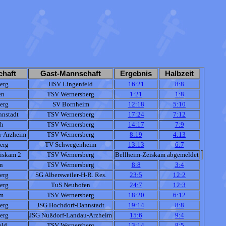
haft
Gast-Mannschaft
Ergebnis
Halbzeit
erg
HSV Lingenfeld
16:21
8:8
en
TSV Wernersberg
1:21
1:8
erg
SV Bornheim
12:18
5:10
nnstadt
TSV Wernersberg
17:24
7:12
h
TSV Wernersberg
14:17
7:9
u-Arzheim
TSV Wernersberg
8:19
4:13
erg
TV Schwegenheim
13:13
6:7
iskam 2
TSV Wernersberg
Bellheim-Zeiskam abgemeldet
n
TSV Wernersberg
8:8
3:4
erg
SG Albersweiler-H-R. Res.
23:5
12:2
erg
TuS Neuhofen
24:7
12:3
m
TSV Wernersberg
18:20
6:12
erg
JSG Hochdorf-Dannstadt
19:14
8:8
erg
JSG Nußdorf-Landau-Arzheim
15:6
9:4
eld
TSV Wernersberg
13:14
8:5