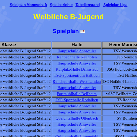
Spielplan Mannschaft
Spielberichte
Tabellenstand
Spielplan Liga
Weibliche B-Jugend
Spielplan
Klasse
Halle
Heim-Mannsc
e weibliche B-Jugend Staffel 2
Hauptschule Annweiler
TSV Wernersb
e weibliche B-Jugend Staffel 2
Rehbachhalle Neuhofen
TuS Neuhof
e weibliche B-Jugend Staffel 2
Hauptschule Annweiler
TSV Wernersb
e weibliche B-Jugend Staffel 2
Kurpfalz-Halle Dannstadt
JSG Hochdorf-Da
e weibliche B-Jugend Staffel 2
TSG-Sportzentrum Haßloch
TSG Haßloc
e weibliche B-Jugend Staffel 2
Rundsporthalle-West Landau
JSG Nußdorf-Landa
e weibliche B-Jugend Staffel 2
Hauptschule Annweiler
TSV Wernersb
e weibliche B-Jugend Staffel 2
Fortmühlhalle Bellheim
wJSG Bellheim-Ze
e weibliche B-Jugend Staffel 2
TSR Sporthalle Rodalben
TS Rodalbe
e weibliche B-Jugend Staffel 2
Hauptschule Annweiler
TSV Wernersb
e weibliche B-Jugend Staffel 2
Hauptschule Annweiler
TSV Wernersb
e weibliche B-Jugend Staffel 2
Queichtalhalle Offenbach
SV Bornhei
e weibliche B-Jugend Staffel 2
Hauptschule Annweiler
TSV Wernersb
e weibliche B-Jugend Staffel 2
Hauptschule Annweiler
TSV Wernersb
e weibliche B-Jugend Staffel 2
Goldberghalle Lingenfeld
HSV Lingenf