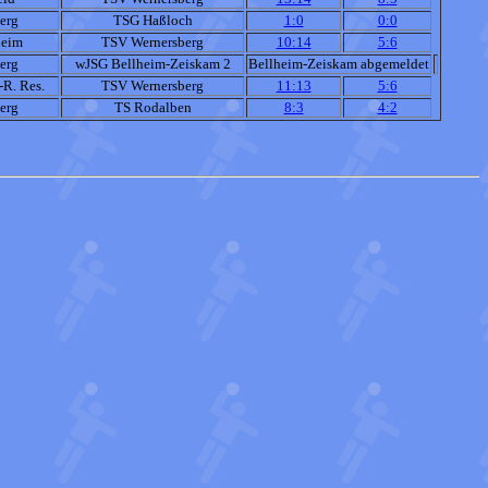
erg
TSG Haßloch
1:0
0:0
heim
TSV Wernersberg
10:14
5:6
erg
wJSG Bellheim-Zeiskam 2
Bellheim-Zeiskam abgemeldet
-R. Res.
TSV Wernersberg
11:13
5:6
erg
TS Rodalben
8:3
4:2