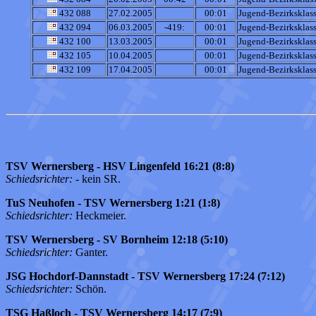
432 088
27.02.2005
00:01
Jugend-Bezirksklass
432 094
06.03.2005
-419:
00:01
Jugend-Bezirksklass
432 100
13.03.2005
00:01
Jugend-Bezirksklass
432 105
10.04.2005
00:01
Jugend-Bezirksklass
432 109
17.04.2005
00:01
Jugend-Bezirksklass
TSV Wernersberg - HSV Lingenfeld 16:21 (8:8)
Schiedsrichter:
- kein SR.
TuS Neuhofen - TSV Wernersberg 1:21 (1:8)
Schiedsrichter:
Heckmeier.
TSV Wernersberg - SV Bornheim 12:18 (5:10)
Schiedsrichter:
Ganter.
JSG Hochdorf-Dannstadt - TSV Wernersberg 17:24 (7:12)
Schiedsrichter:
Schön.
TSG Haßloch - TSV Wernersberg 14:17 (7:9)