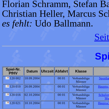
Florian Schramm, Stefan B
Christian Heller, Marcus S
es fehlt:
Udo Ballmann.
Sei
Sp
Spiel-Nr.
Datum
Uhrzeit
Abfahrt
Klasse
PfHV
120 002
18.09.2004
00:01
Verbandsliga
Sportha
Männer
120 010
26.09.2004
00:01
Verbandsliga
Hauptsc
Männer
120 016
02.10.2004
00:01
Verbandsliga
Schulze
Männer
Mu
120 021
10.10.2004
00:01
Verbandsliga
Hauptsc
Männer