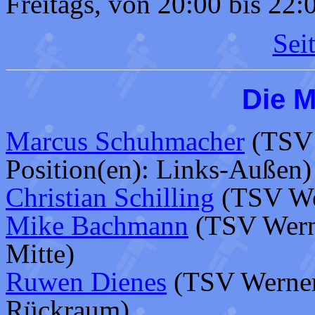
Freitags, von 20:00 bis 22:
Sei
Die 
Marcus Schuhmacher
(TSV 
Position(en): Links-Außen)
Christian Schilling
(TSV Wer
Mike Bachmann
(TSV Werner
Mitte)
Ruwen Dienes
(TSV Werners
Rückraum)