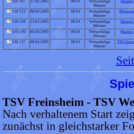
120 107
27.02.2005
00:01
Verbandsliga
Hauptsc
Männer
120 112
06.03.2005
00:01
Verbandsliga
Rheinaue
Männer
120 118
13.03.2005
00:01
Verbandsliga
Hauptsc
Männer
120 126
02.04.2005
00:01
Verbandsliga
Hauptsc
Männer
120 127
09.04.2005
00:01
Verbandsliga
TSG-Sport
Männer
Sei
Spie
TSV Freinsheim - TSV Wer
Nach verhaltenem Start zei
zunächst in gleichstarker F