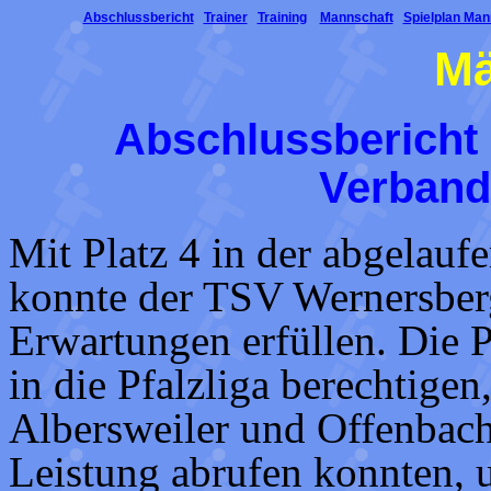
Abschlussbericht
Trainer
Training
Mannschaft
Spielplan Man
Mä
Abschlussbericht 
Verband
Mit Platz 4 in der abgelauf
konnte der TSV Wernersberg
Erwartungen erfüllen. Die P
in die Pfalzliga berechtige
Albersweiler und Offenbach,
Leistung abrufen konnten, 