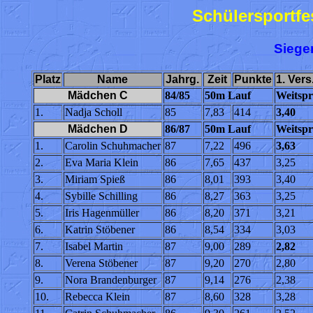
Schülersportfe
Sieger
Platz
Name
Jahrg.
Zeit
Punkte
1. Vers
Mädchen C
84/85
50m Lauf
Weitspr
1.
Nadja Scholl
85
7,83
414
3,40
Mädchen D
86/87
50m Lauf
Weitspr
1.
Carolin Schuhmacher
87
7,22
496
3,63
2.
Eva Maria Klein
86
7,65
437
3,25
3.
Miriam Spieß
86
8,01
393
3,40
4.
Sybille Schilling
86
8,27
363
3,25
5.
Iris Hagenmüller
86
8,20
371
3,21
6.
Katrin Stöbener
86
8,54
334
3,03
7.
Isabel Martin
87
9,00
289
2,82
8.
Verena Stöbener
87
9,20
270
2,80
9.
Nora Brandenburger
87
9,14
276
2,38
10.
Rebecca Klein
87
8,60
328
3,28