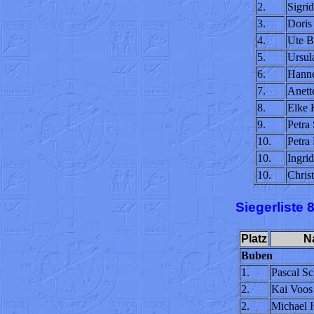
2.
Sigri
3.
Doris
4.
Ute 
5.
Ursul
6.
Hanne
7.
Anett
8.
Elke 
9.
Petra 
10.
Petra
10.
Ingri
10.
Chris
Siegerliste
Platz
N
Buben
1.
Pascal Sc
2.
Kai Voos
2.
Michael 