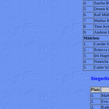
4.
Sascha B
5.
Dennis K
6.
Ralf Müll
7.
Markus K
8.
Timo Ker
9.
Andreas P
Mädchen
1.
Carolin 
2.
Rebecca 
3.
Iris Hage
4.
Natascha 
5.
Catrin S
Siegerli
Platz
1.
Mark
2.
Eva-
3.
Kath