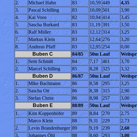
2.
Michael Hahn
83
10,59
449
4,35
3.
Pascal Schilling
83
10,09
501
3,90
4.
Kai Voos
82
10,94
414
3,45
5.
Sascha Burkard
83
11,19
391
3,50
6.
Ralf Müller
83
12,12
314
3,25
7.
Markus Klein
83
12,64
276
3,20
8.
Andreas Pfaff
83
12,95
254
0,00
Buben C
84/85
50m Lauf
Weitspr
1.
Sem Schmitt
84
7,17
461
3,70
2.
Marcel Schilling
85
8,28
325
3,32
Buben D
86/87
50m Lauf
Weitspr
1.
Mike Bachmann
86
8,58
295
3,25
2.
Sascha Ott
86
8,38
315
2,90
3.
Stefan Christ
86
8,98
257
3,00
Buben E
88/89
50m Lauf
Weitspr
1.
Kim Koppenhöfer
89
8,84
270
2,75
Marco Klein
88
9,31
229
2,73
2.
Levin Brandenburger
89
9,19
239
2,60
3.
Johannes Öhl
88
8,60
293
3,00