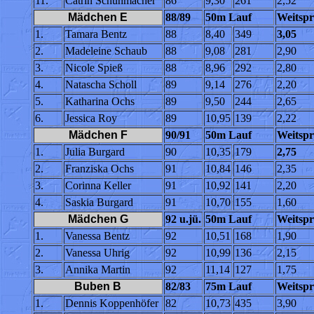
11.
Catrin Schuhmacher
86
9,30
261
2,52
Mädchen E
88/89
50m Lauf
Weitspr
1.
Tamara Bentz
88
8,40
349
3,05
2.
Madeleine Schaub
88
9,08
281
2,90
3.
Nicole Spieß
88
8,96
292
2,80
4.
Natascha Scholl
89
9,14
276
2,20
5.
Katharina Ochs
89
9,50
244
2,65
6.
Jessica Roy
89
10,95
139
2,22
Mädchen F
90/91
50m Lauf
Weitspr
1.
Julia Burgard
90
10,35
179
2,75
2.
Franziska Ochs
91
10,84
146
2,35
3.
Corinna Keller
91
10,92
141
2,20
4.
Saskia Burgard
91
10,70
155
1,60
Mädchen G
92 u.jü.
50m Lauf
Weitspr
1.
Vanessa Bentz
92
10,51
168
1,90
2.
Vanessa Uhrig
92
10,99
136
2,15
3.
Annika Martin
92
11,14
127
1,75
Buben B
82/83
75m Lauf
Weitspr
1.
Dennis Koppenhöfer
82
10,73
435
3,90