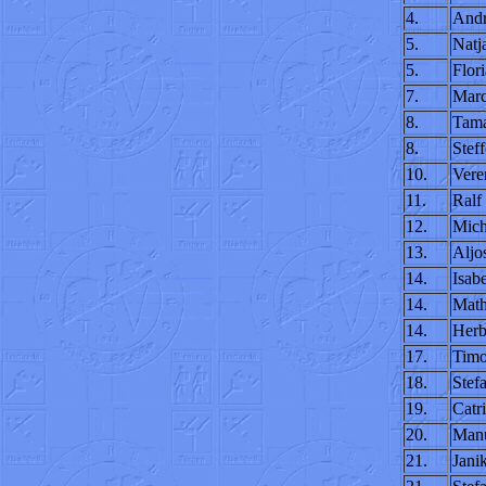
4.
Andr
5.
Natj
5.
Flor
7.
Marc
8.
Tama
8.
Stef
10.
Vere
11.
Ralf
12.
Mich
13.
Aljo
14.
Isab
14.
Math
14.
Herb
17.
Timo
18.
Stef
19.
Catr
20.
Manu
21.
Janik