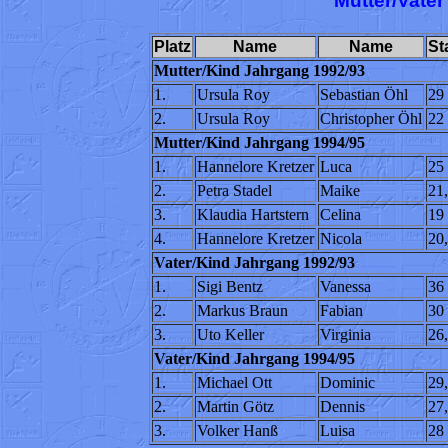
Mutter/Vater
Platz
Name
Name
St
Mutter/Kind Jahrgang 1992/93
1.
Ursula Roy
Sebastian Öhl
29
2.
Ursula Roy
Christopher Öhl
22
Mutter/Kind Jahrgang 1994/95
1.
Hannelore Kretzer
Luca
25
2.
Petra Stadel
Maike
21
3.
Klaudia Hartstern
Celina
19
4.
Hannelore Kretzer
Nicola
20
Vater/Kind Jahrgang 1992/93
1.
Sigi Bentz
Vanessa
36
2.
Markus Braun
Fabian
30
3.
Uto Keller
Virginia
26
Vater/Kind Jahrgang 1994/95
1.
Michael Ott
Dominic
29
2.
Martin Götz
Dennis
27
3.
Volker Hanß
Luisa
28