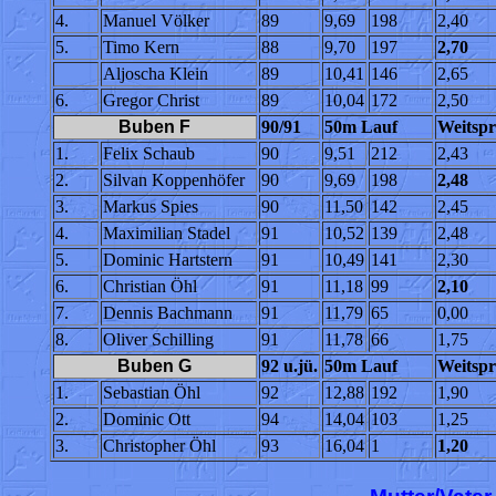
4.
Manuel Völker
89
9,69
198
2,40
5.
Timo Kern
88
9,70
197
2,70
Aljoscha Klein
89
10,41
146
2,65
6.
Gregor Christ
89
10,04
172
2,50
Buben F
90/91
50m Lauf
Weitspr
1.
Felix Schaub
90
9,51
212
2,43
2.
Silvan Koppenhöfer
90
9,69
198
2,48
3.
Markus Spies
90
11,50
142
2,45
4.
Maximilian Stadel
91
10,52
139
2,48
5.
Dominic Hartstern
91
10,49
141
2,30
6.
Christian Öhl
91
11,18
99
2,10
7.
Dennis Bachmann
91
11,79
65
0,00
8.
Oliver Schilling
91
11,78
66
1,75
Buben G
92 u.jü.
50m Lauf
Weitspr
1.
Sebastian Öhl
92
12,88
192
1,90
2.
Dominic Ott
94
14,04
103
1,25
3.
Christopher Öhl
93
16,04
1
1,20