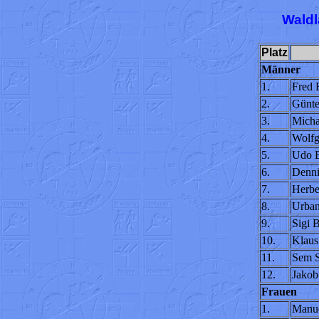
Waldl
Platz
Männer
1.
Fred
2.
Günte
3.
Micha
4.
Wolfg
5.
Udo 
6.
Denni
7.
Herbe
8.
Urba
9.
Sigi 
10.
Klaus
11.
Sem S
12.
Jakob
Frauen
1.
Manue