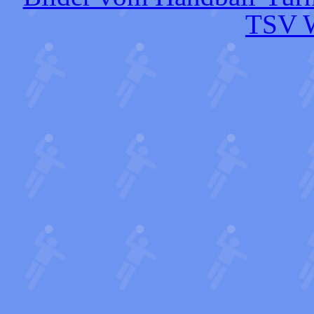
TSV W