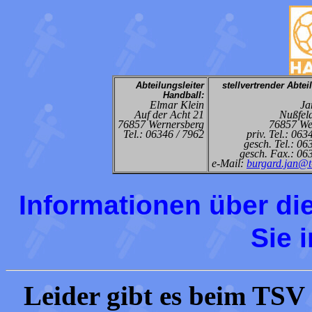
Abteilungsleiter
stellvertrender Abtei
Handball:
Elmar Klein
Ja
Auf der Acht 21
Nußfel
76857 Wernersberg
76857 We
Tel.: 06346 / 7962
priv. Tel.: 063
gesch. Tel.: 06
gesch. Fax.: 06
e-Mail:
burgard.jan@t
Informationen über di
Sie 
Leider gibt es beim TSV 