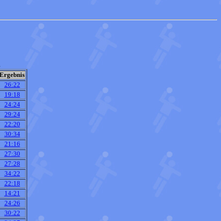
.
Ergebnis
26:22
19:18
24:24
29:24
22:20
30:34
21:16
27:30
27:28
34:22
22:18
14:21
24:26
30:22