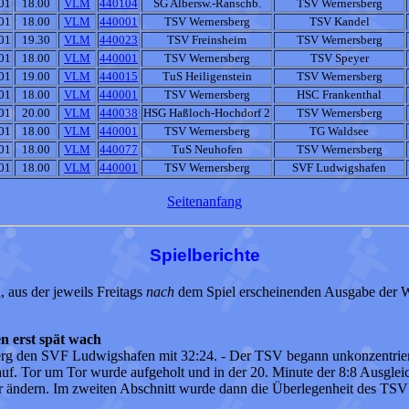
01
18.00
VLM
440104
SG Albersw.-Ranschb.
TSV Wernersberg
01
18.00
VLM
440001
TSV Wernersberg
TSV Kandel
01
19.30
VLM
440023
TSV Freinsheim
TSV Wernersberg
01
18.00
VLM
440001
TSV Wernersberg
TSV Speyer
01
19.00
VLM
440015
TuS Heiligenstein
TSV Wernersberg
01
18.00
VLM
440001
TSV Wernersberg
HSC Frankenthal
01
20.00
VLM
440038
HSG Haßloch-Hochdorf 2
TSV Wernersberg
01
18.00
VLM
440001
TSV Wernersberg
TG Waldsee
01
18.00
VLM
440077
TuS Neuhofen
TSV Wernersberg
01
18.00
VLM
440001
TSV Wernersberg
SVF Ludwigshafen
Seitenanfang
Spielberichte
, aus der jeweils Freitags
nach
dem Spiel erscheinenden Ausgabe der 
n erst spät wach
berg den SVF Ludwigshafen mit 32:24. - Der TSV begann unkonzentrier
f. Tor um Tor wurde aufgeholt und in der 20. Minute der 8:8 Ausgleich
ehr ändern. Im zweiten Abschnitt wurde dann die Überlegenheit des TS