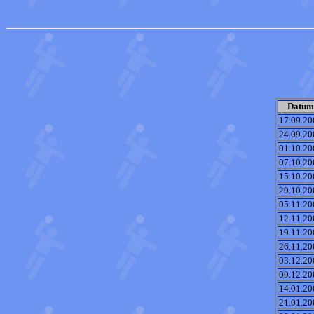
Datum
17.09.20
24.09.20
01.10.20
07.10.20
15.10.20
29.10.20
05.11.20
12.11.20
19.11.20
26.11.20
03.12.20
09.12.20
14.01.20
21.01.20