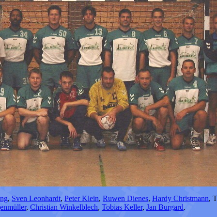
ing
,
Sven Leonhardt
,
Peter Klein
,
Ruwen Dienes
,
Hardy Christmann
, 
enmüller
,
Christian Winkelblech
,
Tobias Keller
,
Jan Burgard
.