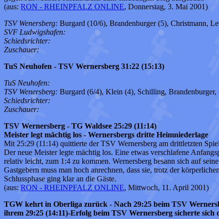
(aus:
RON - RHEINPFALZ ONLINE
, Donnerstag, 3. Mai 2001)
TSV Wenersberg:
Burgard (10/6), Brandenburger (5), Christmann, Leonh
SVF Ludwigshafen:
Schiedsrichter:
Zuschauer:
TuS Neuhofen - TSV Wernersberg 31:22 (15:13)
TuS Neuhofen:
TSV Wenersberg:
Burgard (6/4), Klein (4), Schilling, Brandenburger
Schiedsrichter:
Zuschauer:
TSV Wernersberg - TG Waldsee 25:29 (11:14)
Meister legt mächtig los - Wernersbergs dritte Heimniederlage
Mit 25:29 (11:14) quittierte der TSV Wernersberg am drittletzten Spie
Der neue Meister legte mächtig los. Eine etwas verschlafene Anfangsp
relativ leicht, zum 1:4 zu kommen. Wernersberg besann sich auf sein
Gastgebern muss man hoch anrechnen, dass sie, trotz der körperlichen
Schlussphase ging klar an die Gäste.
(aus:
RON - RHEINPFALZ ONLINE
, Mittwoch, 11. April 2001)
TGW kehrt in Oberliga zurück - Nach 29:25 beim TSV Wernersberg 
ihrem 29:25 (14:11)-Erfolg beim TSV Wernersberg sicherte sich di