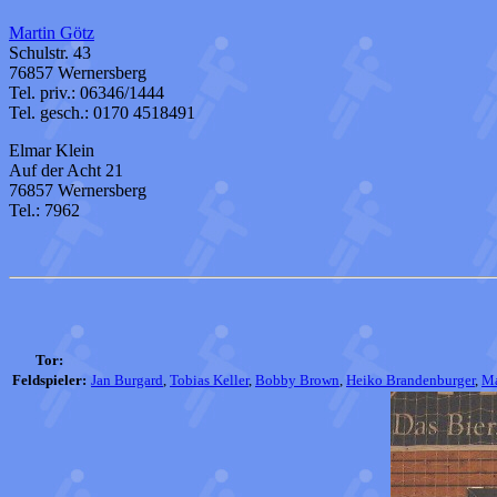
Martin Götz
Schulstr. 43
76857 Wernersberg
Tel. priv.: 06346/1444
Tel. gesch.: 0170 4518491
Elmar Klein
Auf der Acht 21
76857 Wernersberg
Tel.: 7962
Tor:
Feldspieler:
Jan Burgard
,
Tobias Keller
,
Bobby Brown
,
Heiko Brandenburger
,
Ma