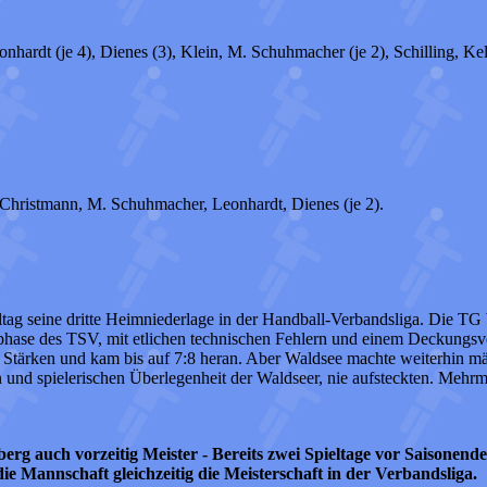
ardt (je 4), Dienes (3), Klein, M. Schuhmacher (je 2), Schilling, Kell
, Christmann, M. Schuhmacher, Leonhardt, Dienes (je 2).
ltag seine dritte Heimniederlage in der Handball-Verbandsliga. Die TG W
hase des TSV, mit etlichen technischen Fehlern und einem Deckungsverh
e Stärken und kam bis auf 7:8 heran. Aber Waldsee machte weiterhin mä
 und spielerischen Überlegenheit der Waldseer, nie aufsteckten. Mehrma
auch vorzeitig Meister - Bereits zwei Spieltage vor Saisonende st
e Mannschaft gleichzeitig die Meisterschaft in der Verbandsliga.