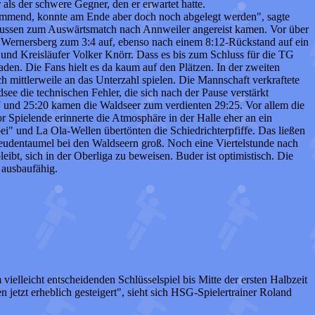
als der schwere Gegner, den er erwartet hatte.
 hemmend, konnte am Ende aber doch noch abgelegt werden", sagte
i Bussen zum Auswärtsmatch nach Annweiler angereist kamen. Vor über
e Wernersberg zum 3:4 auf, ebenso nach einem 8:12-Rückstand auf ein
 und Kreisläufer Volker Knörr. Dass es bis zum Schluss für die TG
den. Die Fans hielt es da kaum auf den Plätzen. In der zweiten
ch mittlerweile an das Unterzahl spielen. Die Mannschaft verkraftete
ee die technischen Fehler, die sich nach der Pause verstärkt
17 und 25:20 kamen die Waldseer zum verdienten 29:25. Vor allem die
Spielende erinnerte die Atmosphäre in der Halle eher an ein
i" und La Ola-Wellen übertönten die Schiedrichterpfiffe. Das ließen
Freudentaumel bei den Waldseern groß. Noch eine Viertelstunde nach
ibt, sich in der Oberliga zu beweisen. Buder ist optimistisch. Die
 ausbaufähig.
elleicht entscheidenden Schlüsselspiel bis Mitte der ersten Halbzeit
 jetzt erheblich gesteigert", sieht sich HSG-Spielertrainer Roland