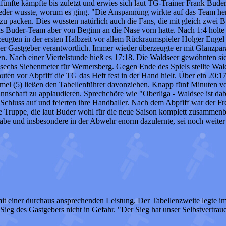
fünfte kämpfte bis zuletzt und erwies sich laut TG-Trainer Frank Buder 
t. Jeder wusste, worum es ging. "Die Anspannung wirkte auf das Team
g zu packen. Dies wussten natürlich auch die Fans, die mit gleich zwe
 das Buder-Team aber von Beginn an die Nase vorn hatte. Nach 1:4 holt
zeugten in der ersten Halbzeit vor allem Rückraumspieler Holger Engel
er Gastgeber verantwortlich. Immer wieder überzeugte er mit Glanzpara
rsten. Nach einer Viertelstunde hieß es 17:18. Die Waldseer gewöhnten si
sechs Siebenmeter für Wernersberg. Gegen Ende des Spiels stellte Walds
nuten vor Abpfiff die TG das Heft fest in der Hand hielt. Über ein 20:
el (5) ließen den Tabellenführer davonziehen. Knapp fünf Minuten vor 
nnschaft zu applaudieren. Sprechchöre wie "Oberliga - Waldsee ist dabe
r Schluss auf und feierten ihre Handballer. Nach dem Abpfiff war der 
ge Truppe, die laut Buder wohl für die neue Saison komplett zusammenble
habe und insbesondere in der Abwehr enorm dazulernte, sei noch weiter
 einer durchaus ansprechenden Leistung. Der Tabellenzweite legte im vi
ieg des Gastgebers nicht in Gefahr. "Der Sieg hat unser Selbstvertrauen