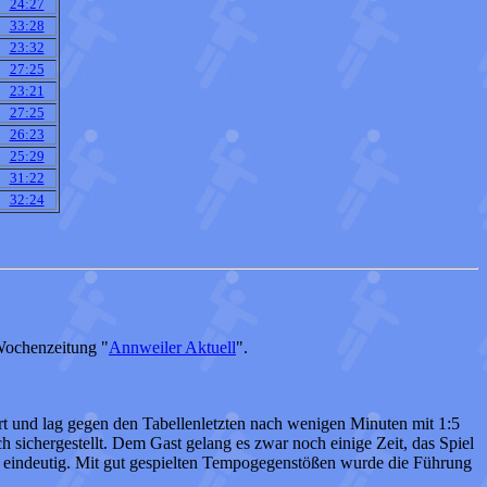
24:27
33:28
23:32
27:25
23:21
27:25
26:23
25:29
31:22
32:24
Wochenzeitung "
Annweiler Aktuell
".
t und lag gegen den Tabellenletzten nach wenigen Minuten mit 1:5
 sichergestellt. Dem Gast gelang es zwar noch einige Zeit, das Spiel
V eindeutig. Mit gut gespielten Tempogegenstößen wurde die Führung