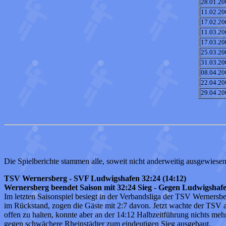
28.01.20
11.02.20
17.02.20
11.03.20
17.03.20
25.03.20
31.03.20
08.04.20
22.04.20
29.04.20
Die Spielberichte stammen alle, soweit nicht anderweitig ausgewiesen
TSV Wernersberg - SVF Ludwigshafen 32:24 (14:12)
Wernersberg beendet Saison mit 32:24 Sieg - Gegen Ludwigshafe
Im letzten Saisonspiel besiegt in der Verbandsliga der TSV Werners
im Rückstand, zogen die Gäste mit 2:7 davon. Jetzt wachte der TSV au
offen zu halten, konnte aber an der 14:12 Halbzeitführung nichts m
gegen schwächere Rheinstädter zum eindeutigen Sieg ausgebaut.