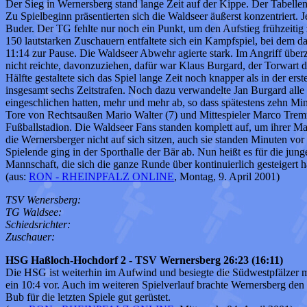
Der Sieg in Wernersberg stand lange Zeit auf der Kippe. Der Tabellen
Zu Spielbeginn präsentierten sich die Waldseer äußerst konzentrier
Buder. Der TG fehlte nur noch ein Punkt, um den Aufstieg frühzeiti
150 lautstarken Zuschauern entfaltete sich ein Kampfspiel, bei dem
11:14 zur Pause. Die Waldseer Abwehr agierte stark. Im Angriff über
nicht reichte, davonzuziehen, dafür war Klaus Burgard, der Torwart d
Hälfte gestaltete sich das Spiel lange Zeit noch knapper als in der e
insgesamt sechs Zeitstrafen. Noch dazu verwandelte Jan Burgard alle 
eingeschlichen hatten, mehr und mehr ab, so dass spätestens zehn Mi
Tore von Rechtsaußen Mario Walter (7) und Mittespieler Marco Tremm
Fußballstadion. Die Waldseer Fans standen komplett auf, um ihrer Ma
die Wernersberger nicht auf sich sitzen, auch sie standen Minuten vo
Spielende ging in der Sporthalle der Bär ab. Nun heißt es für die jun
Mannschaft, die sich die ganze Runde über kontinuierlich gesteigert 
(aus:
RON - RHEINPFALZ ONLINE
, Montag, 9. April 2001)
TSV Wenersberg:
TG Waldsee:
Schiedsrichter:
Zuschauer:
HSG Haßloch-Hochdorf 2 - TSV Wernersberg 26:23 (16:11)
Die HSG ist weiterhin im Aufwind und besiegte die Südwestpfälzer mit
ein 10:4 vor. Auch im weiteren Spielverlauf brachte Wernersberg den S
Bub für die letzten Spiele gut gerüstet.