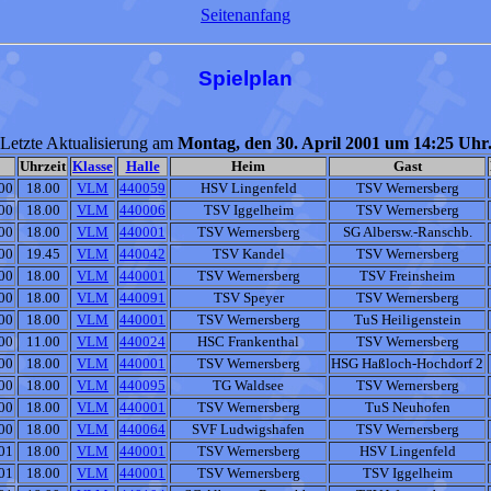
Seitenanfang
Spielplan
Letzte Aktualisierung am
Montag, den 30. April 2001 um 14:25 Uhr
Uhrzeit
Klasse
Halle
Heim
Gast
00
18.00
VLM
440059
HSV Lingenfeld
TSV Wernersberg
00
18.00
VLM
440006
TSV Iggelheim
TSV Wernersberg
00
18.00
VLM
440001
TSV Wernersberg
SG Albersw.-Ranschb.
00
19.45
VLM
440042
TSV Kandel
TSV Wernersberg
00
18.00
VLM
440001
TSV Wernersberg
TSV Freinsheim
00
18.00
VLM
440091
TSV Speyer
TSV Wernersberg
00
18.00
VLM
440001
TSV Wernersberg
TuS Heiligenstein
00
11.00
VLM
440024
HSC Frankenthal
TSV Wernersberg
00
18.00
VLM
440001
TSV Wernersberg
HSG Haßloch-Hochdorf 2
00
18.00
VLM
440095
TG Waldsee
TSV Wernersberg
00
18.00
VLM
440001
TSV Wernersberg
TuS Neuhofen
00
18.00
VLM
440064
SVF Ludwigshafen
TSV Wernersberg
01
18.00
VLM
440001
TSV Wernersberg
HSV Lingenfeld
01
18.00
VLM
440001
TSV Wernersberg
TSV Iggelheim