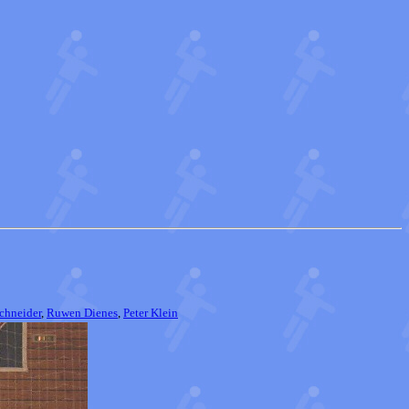
chneider
,
Ruwen Dienes
,
Peter Klein