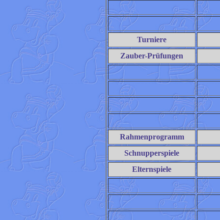
Turniere
Zauber-Prüfungen
Rahmenprogramm
Schnupperspiele
Elternspiele