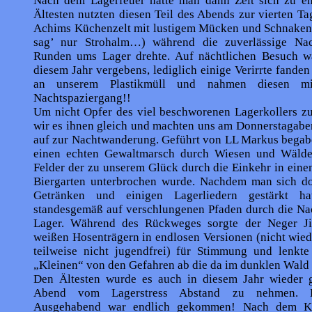
Nach dem Lagerfeuer hatte man dann Zeit sich zu en
Ältesten nutzten diesen Teil des Abends zur vierten Ta
Achims Küchenzelt mit lustigem Mücken und Schnakenf
sag’ nur Strohalm…) während die zuverlässige Nac
Runden ums Lager drehte. Auf nächtlichen Besuch wa
diesem Jahr vergebens, lediglich einige Verirrte fanden
an unserem Plastikmüll und nahmen diesen mi
Nachtspaziergang!!
Um nicht Opfer des viel beschworenen Lagerkollers zu
wir es ihnen gleich und machten uns am Donnerstagab
auf zur Nachtwanderung. Geführt von LL Markus begabe
einen echten Gewaltmarsch durch Wiesen und Wälde
Felder der zu unserem Glück durch die Einkehr in ein
Biergarten unterbrochen wurde. Nachdem man sich do
Getränken und einigen Lagerliedern gestärkt ha
standesgemäß auf verschlungenen Pfaden durch die Nac
Lager. Während des Rückweges sorgte der Neger Ji
weißen Hosenträgern in endlosen Versionen (nicht wie
teilweise nicht jugendfrei) für Stimmung und lenkt
„Kleinen“ von den Gefahren ab die da im dunklen Wald 
Den Ältesten wurde es auch in diesem Jahr wieder 
Abend vom Lagerstress Abstand zu nehmen. D
Ausgehabend war endlich gekommen! Nach dem Ki