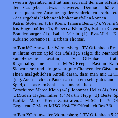
zweiten Spielabschnitt tat man sich mit der nun offen
der Gastgeber etwas schwerer. Dennoch hätte 
konsequenteren Ausnutzung der zahlreichen erarbeitet
- das Ergebnis leicht noch höher ausfallen können.
Katrin Stöbener, Julia Klein, Tamara Bentz (7), Verena S
Iris Hagenmüller (5), Rebecca Klein (3), Kathrin Geen
Brandenburger (1), Isabel Martin (1), Eva-Maria Kle
Rubiano Soreano (1), Barbara Thomas.
mJB mJSG Annweiler-Wernersberg - TV Offenbach Res 
In ihrem ersten Spiel der Pfalzliga zeigte die Mannsch
kämpferische Leistung. TV Offenbach tra
Regionalligaspielern an. MJSG-Keeper Bastian Kaili
Siebenmeter und einige sehr gute Chancen der Gäste, u
einen maßgeblichen Anteil daran, dass man mit 12:11
ging. Auch nach der Pause sah man ein sehr gutes und 
Spiel, das bis zum Schluss spannend blieb.
Torschütze: Marco Klein (4/8) ,Johannes Heller (4),Jen
(3),Stefan Hagenmüller (3),Martin Hepp (3) Beste Spi
Kailitz, Marco Klein Zeitstrafen:2 MJSG 1 TV Of
Gegebene 7-Meter:MJSG 10/4 TV Offenbach Res.3/0
mJE mJSG Annweiler-Wernersberg 2-TV Offenbach 5:23