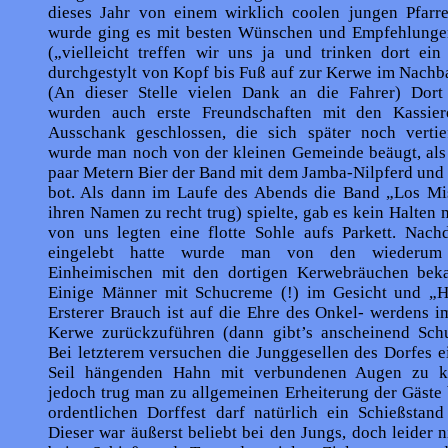
dieses Jahr von einem wirklich coolen jungen Pfarre
wurde ging es mit besten Wünschen und Empfehlungen
(„vielleicht treffen wir uns ja und trinken dort ei
durchgestylt von Kopf bis Fuß auf zur Kerwe im Nachb
(An dieser Stelle vielen Dank an die Fahrer) Dor
wurden auch erste Freundschaften mit den Kassie
Ausschank geschlossen, die sich später noch vertie
wurde man noch von der kleinen Gemeinde beäugt, als
paar Metern Bier der Band mit dem Jamba-Nilpferd und 
bot. Als dann im Laufe des Abends die Band „Los Mis
ihren Namen zu recht trug) spielte, gab es kein Halten 
von uns legten eine flotte Sohle aufs Parkett. Nac
eingelebt hatte wurde man von den wiederum 
Einheimischen mit den dortigen Kerwebräuchen bek
Einige Männer mit Schucreme (!) im Gesicht und „
Ersterer Brauch ist auf die Ehre des Onkel- werdens i
Kerwe zurückzuführen (dann gibt’s anscheinend Schu
Bei letzterem versuchen die Junggesellen des Dorfes 
Seil hängenden Hahn mit verbundenen Augen zu kö
jedoch trug man zu allgemeinen Erheiterung der Gäste 
ordentlichen Dorffest darf natürlich ein Schießstand
Dieser war äußerst beliebt bei den Jungs, doch leider n