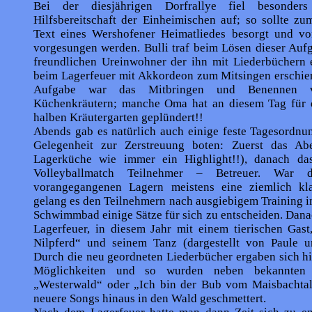
Bei der diesjährigen Dorfrallye fiel besonders
Hilfsbereitschaft der Einheimischen auf; so sollte zu
Text eines Wershofener Heimatliedes besorgt und v
vorgesungen werden. Bulli traf beim Lösen dieser Auf
freundlichen Ureinwohner der ihn mit Liederbüchern 
beim Lagerfeuer mit Akkordeon zum Mitsingen erschien
Aufgabe war das Mitbringen und Benennen v
Küchenkräutern; manche Oma hat an diesem Tag für 
halben Kräutergarten geplündert!!
Abends gab es natürlich auch einige feste Tagesordnu
Gelegenheit zur Zerstreuung boten: Zuerst das Ab
Lagerküche wie immer ein Highlight!!), danach das 
Volleyballmatch Teilnehmer – Betreuer. War 
vorangegangenen Lagern meistens eine ziemlich kl
gelang es den Teilnehmern nach ausgiebigem Training 
Schwimmbad einige Sätze für sich zu entscheiden. Dan
Lagerfeuer, in diesem Jahr mit einem tierischen Gas
Nilpferd“ und seinem Tanz (dargestellt von Paule un
Durch die neu geordneten Liederbücher ergaben sich hi
Möglichkeiten und so wurden neben bekannten 
„Westerwald“ oder „Ich bin der Bub vom Maisbachtal
neuere Songs hinaus in den Wald geschmettert.