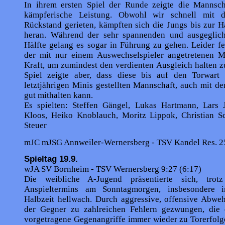
In ihrem ersten Spiel der Runde zeigte die Mannscha
kämpferische Leistung. Obwohl wir schnell mit d
Rückstand gerieten, kämpften sich die Jungs bis zur H
heran. Während der sehr spannenden und ausgeglic
Hälfte gelang es sogar in Führung zu gehen. Leider f
der mit nur einem Auswechselspieler angetretenen M
Kraft, um zumindest den verdienten Ausgleich halten 
Spiel zeigte aber, dass diese bis auf den Torwart
letztjährigen Minis gestellten Mannschaft, auch mit de
gut mithalten kann.
Es spielten: Steffen Gängel, Lukas Hartmann, Lars 
Kloos, Heiko Knoblauch, Moritz Lippok, Christian Sc
Steuer
mJC mJSG Annweiler-Wernersberg - TSV Kandel Res. 25
Spieltag 19.9.
wJA SV Bornheim - TSV Wernersberg 9:27 (6:17)
Die weibliche A-Jugend präsentierte sich, trot
Anspieltermins am Sonntagmorgen, insbesondere i
Halbzeit hellwach. Durch aggressive, offensive Abweh
der Gegner zu zahlreichen Fehlern gezwungen, die 
vorgetragene Gegenangriffe immer wieder zu Torerfolg