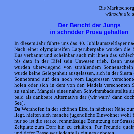
Bis Marktschorga
wünscht die 
Der Bericht der Jungs
in schnöder Prosa gehalten
In diesem Jahr führte uns das 40. Jubiläumszeltlager n
Nach einer olympiareifen Lagerübergabe wurden die 
Bus verbannt und scheinbar auch mit ihnen das schlech
bis dato in der Eifel sein Unwesen trieb. Denn uns
wurden überwiegend von strahlendem Sonnenschein 
wurde keine Gelegenheit ausgelassen, sich in der Siesta 
Sonnebrand auf den noch vom Lageressen verschont
holen oder sich in dem von den Mädels verschonten
zu suhlen. Mangels eines nahen Schwimmbads stellte si
bald als dankbare Alternative dar (wir warn’ dann do
See).
Da Wershofen in der schönen Eifel in nächster Nähe z
liegt, hielten sich manche jugendliche Einwohner wohl f
nur so ist die starke, rennmässige Benutzung der Stras
Zeltplatz zum Dorf hin zu erklären. Für Freunde qual
und tiefer Bässe war jedenfalls einiges geboten…