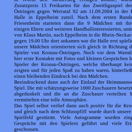
Zusatzpreis 15 Freikarten für das Zweitligaspiel d
Östringen gegen Werratal 92 am 11.09.2004 in der 
Halle in Eppelheim zuteil. Nach dem ersten Runde
Friesenheim starteten dann die 9 Mädchen mit ihr
einigen Eltern und weiteren Handballinteressierten, unt
von Klaus Martin, nach Eppelheim in die Rhein-Neckar-
gegen 19.00 Uhr dort ankamen war die Halle erst spärli
unsere Mädchen orientierten sich gleich in Richtung 
Spieler von Kronau-Östringen. Noch vor dem Warml
hier erste Kontakte mit Fotos und kleinen Gesprächen he
Spieler der Kronau-Östringen, welche überhaupt kein
zeigten und für jeden Spaß zu haben waren, hinterlie
einen bleibenden Eindruck bei den Mädchen.
Beeindruckend dann auch der Einlauf der Heimmanns
Spiel. Die mit schätzungsweise 1000 Zuschauern besetz
abgedunkelt und die an die Zuschauer verteilten St
vermittelten eine tolle Atmosphäre.
Das Spiel selbst verlief dann auch positiv für die Kr
und gleich nach dem Schlusspfiff wurde durch unser
Spielfeld gestürmt. Viele Autogramme wurden eing
Gespräche mit den Spielern geführt und viele Eri
geschossen.