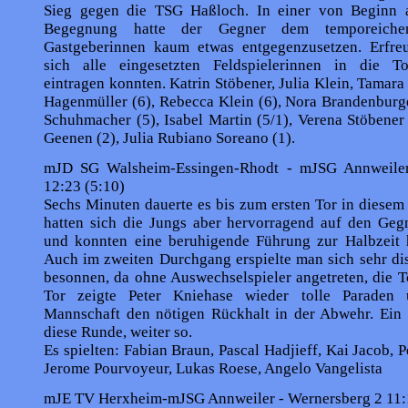
Sieg gegen die TSG Haßloch. In einer von Beginn a
Begegnung hatte der Gegner dem temporeiche
Gastgeberinnen kaum etwas entgegenzusetzen. Erfreul
sich alle eingesetzten Feldspielerinnen in die Tor
eintragen konnten. Katrin Stöbener, Julia Klein, Tamara 
Hagenmüller (6), Rebecca Klein (6), Nora Brandenburge
Schuhmacher (5), Isabel Martin (5/1), Verena Stöbener 
Geenen (2), Julia Rubiano Soreano (1).
mJD SG Walsheim-Essingen-Rhodt - mJSG Annweiler
12:23 (5:10)
Sechs Minuten dauerte es bis zum ersten Tor in diesem
hatten sich die Jungs aber hervorragend auf den Gegn
und konnten eine beruhigende Führung zur Halbzeit h
Auch im zweiten Durchgang erspielte man sich sehr dis
besonnen, da ohne Auswechselspieler angetreten, die 
Tor zeigte Peter Kniehase wieder tolle Paraden
Mannschaft den nötigen Rückhalt in der Abwehr. Ein S
diese Runde, weiter so.
Es spielten: Fabian Braun, Pascal Hadjieff, Kai Jacob, P
Jerome Pourvoyeur, Lukas Roese, Angelo Vangelista
mJE TV Herxheim-mJSG Annweiler - Wernersberg 2 11: