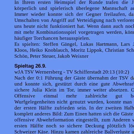
In Ihrem ersten Heimspiel der Runde trafen die J
körperlich und spielerisch überlegene Mannschaft a
Immer wieder konnte sich der Gegner freilaufen, da
Umschalten von Angriff auf Verteidigung nach verlore
uns heute nicht funktioniert hat. Wenn dann auch noc
mit mehr Kombinationsspiel vorgetragen werden, kön
häufiger Torchancen herausspielen.
Es spielten: Steffen Gängel, Lukas Hartmann, Lars 
Kloos, Heiko Knoblauch, Moritz Lippok, Christian Sch
Schön, Peter Steuer, Jakob Weisner
Spieltag 26.9.
wJA TSV Wernersberg - TV Schifferstadt 20:13 (10:2)
Nach der 0:1 Führung der Gäste übernahm der TSV 
und konnte sich, gestützt durch eine gute Abwehrar
sichere Julia Klein im Tor, immer weiter absetzen. 
Offensive einmal mehr zahlreiche gut hera
Wurfgelegenheiten nicht genutzt wurden, konnte man 
der ersten Hälfte zufrieden sein. In der zweiten Hal
komplett anderes Bild: Zum Einen hatten sich die Gäste 
offensive Abwehrformation eingestellt, zum Anderen w
ersten Hälfte noch so sichere Deckung plötzlich lö
Schweizer Käse. Hinzu kamen zahlreiche Ballverluste 