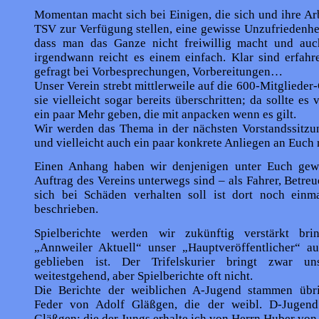
Momentan macht sich bei Einigen, die sich und ihre Ar
TSV zur Verfügung stellen, eine gewisse Unzufriedenheit
dass man das Ganze nicht freiwillig macht und auc
irgendwann reicht es einem einfach. Klar sind erfahr
gefragt bei Vorbesprechungen, Vorbereitungen…
Unser Verein strebt mittlerweile auf die 600-Mitglieder-
sie vielleicht sogar bereits überschritten; da sollte es 
ein paar Mehr geben, die mit anpacken wenn es gilt.
Wir werden das Thema in der nächsten Vorstandssitzun
und vielleicht auch ein paar konkrete Anliegen an Euch 
Einen Anhang haben wir denjenigen unter Euch gew
Auftrag des Vereins unterwegs sind – als Fahrer, Betr
sich bei Schäden verhalten soll ist dort noch einma
beschrieben.
Spielberichte werden wir zukünftig verstärkt bri
„Annweiler Aktuell“ unser „Hauptveröffentlicher“ au
geblieben ist. Der Trifelskurier bringt zwar un
weitestgehend, aber Spielberichte oft nicht.
Die Berichte der weiblichen A-Jugend stammen übr
Feder von Adolf Gläßgen, die der weibl. D-Jugen
Gläßgen; die der Jungs erhalte ich von Herrn Huber vo