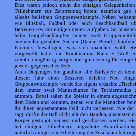
Dies waren jedoch nicht die einzigen Gelegenheiten
Teilnehmern zur Zerstreuung boten; natürlich gab 
allseits beliebten Gruppenwettkämpfe. Neben bekannt
wie Blitzball, Fußball oder auch Beachhandball üb
Betreuercrew mit einigen neuen Aufgaben. So mussten
beim Doppelsackhüpfen immer zwei Gruppenmitgli
aneinander genähten Säcken (Danke Bernd!) hüpfend
Parcours bewältigen, was sich mancher wohl etw
vorgestellt hatte; die Kombination Klein + Groß er
ziemlich ungünstig, sorgte aber gleichzeitig für einige 
jeweils gegnerischen Seite.
Auch Diejenigen die glaubten, alle Ballspiele zu ken
diesem Jahr eines Besseren belehrt: Neu einge
Gruppenwettkämpfe wurde das eigens erdachte „Tischsi
dem immer zwei Mannschaften im Turniermodus g
antraten. Dabei saßen die Spieler in einem abgezeich
dem Boden und konnten, genau wie die Männchen beim
ihr ihnen angestammtes Feld nicht verlassen. Wie der
sagt, durfte der Ball nicht mit den Händen, ansonsten 
Körper gestoppt, gepasst und geschossen werden. Hier
bei einigen Teilnehmern ungeahnte Koordinationsp
natürlich einiges zur Erheiterung der Zuschauer beitrug