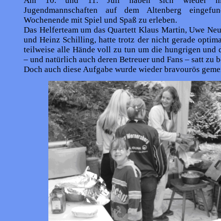
Am 10. und 11. Juli haben sich wieder m
Jugendmannschaften auf dem Altenberg eingefu
Wochenende mit Spiel und Spaß zu erleben.
Das Helferteam um das Quartett Klaus Martin, Uwe Neu
und Heinz Schilling, hatte trotz der nicht gerade optim
teilweise alle Hände voll zu tun um die hungrigen und 
– und natürlich auch deren Betreuer und Fans – satt zu
Doch auch diese Aufgabe wurde wieder bravourös gemei