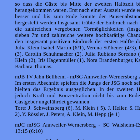
so dass die Gäste bis Mitte der zweiten Halbzeit b
herangekommen waren. Erst nach einer Auszeit wurde e
besser und bis zum Ende konnte der Pausenabstand
hergestellt werden.Insgesamt trübte der Einbruch nach
die zahlreichen vergebenen Tormöglichkeiten (ins
sieben 7m und zahlreiche weitere hochkarätige Chan
den insgesamt positiven Eindruck der ersten Hälfte d
Julia Klein Isabel Martin (6/1), Verena Stöbener (4/3),
(3), Carolin Schuhmacher (2), Julia Rubiano Soreano 
Klein (2), Iris Hagenmüller (1), Nora Brandenburger, K
Barbara Thomas.
mJB TV Jahn Bellheim - mJSG Annweiler-Wernersberg 2
Im ersten Abschnitt spielten die Jungs der JSG noch se
hielten das Ergebnis ausgeglichen. In der zweiten Hä
jedoch Kraft und Konzentration nicht bis zum Ende
Gastgeber ungefährdet gewannen.
Tore: J. Schweinsberg (6), M. Klein ( 5), J. Heller, S. 
2), Y. Rössler, J. Peters, A. Klein, M. Hepp (je 1)
mJC mJSG Annweiler-Wernersberg - SG Walsheim-Es
13:15 (6:10)