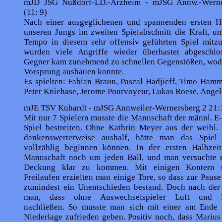
mJD JSG Nußdorf-LD.-Arzheim - mJSG Annw.-Werne
(11: 9)
Nach einer ausgeglichenen und spannenden ersten Hal
unseren Jungs im zweiten Spielabschnitt die Kraft, u
Tempo in diesem sehr offensiv geführten Spiel mitzu
wurden viele Angriffe wieder überhastet abgeschl
Gegner kam zunehmend zu schnellen Gegenstößen, wodu
Vorsprung ausbauen konnte.
Es spielten: Fabian Braun, Pascal Hadjieff, Timo Hamm
Peter Kniehase, Jerome Pourvoyeur, Lukas Roese, Angel
mJE TSV Kuhardt - mJSG Annweiler-Wernersberg 2 21:1
Mit nur 7 Spielern musste die Mannschaft der männl. E
Spiel bestreiten. Ohne Kathrin Meyer aus der weibl. 
dankenswerterweise aushalf, hätte man das Spiel 
vollzählig beginnen können. In der ersten Halbzei
Mannschaft noch um jeden Ball, und man versuchte m
Deckung klar zu kommen. Mit einigen Kontern 
Freilaufen erzielten man einige Tore, so dass zur Paus
zumindest ein Unentschieden bestand. Doch nach der
man, dass ohne Auswechselspieler Luft und Ko
nachließen. So musste man sich mit einer am Ende 
Niederlage zufrieden geben. Positiv noch, dass Mariu