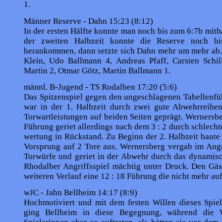
1.
Männer Reserve - Dahn 15:23 (8:12)
In der ersten Hälfte konnte man noch bis zum 6:7b mit­h
der zweiten Halbzeit konnte die Reserve noch b
herankommen, dann setzte sich Dahn mehr um mehr ab.
Klein, Udo Ballmann 4, Andreas Pfaff, Carsten Schill
Martin 2, Otmar Götz, Martin Ballmann 1.
männl. B-Jugend - TS Rodalben 17:20 (5:6)
Das Spitzenspiel gegen den ungeschlagenen Tabellenfü
war in der 1. Halbzeit durch zwei gute Abwehrreihen
Torwartleistungen auf beiden Seiten geprägt. Wernersbe
Führung geriet allerdings nach dem 3 : 2 durch schlech
wertung in Rückstand. Zu Beginn der 2. Halbzeit baut
Vorsprung auf 2 Tore aus. Wernersberg vergab im Angri
Torwürfe und geriet in der Abwehr durch das dynamisc
Rhodalber Angriffsspiel mächtig unter Druck. Den Gäs
weiteren Verlauf eine 12 : 18 Führung die nicht mehr au
wJC - Jahn Bellheim 14:17 (8:9)
Hochmotiviert und mit dem festen Willen dieses Spie
ging Bellheim in diese Begegnung, während die W