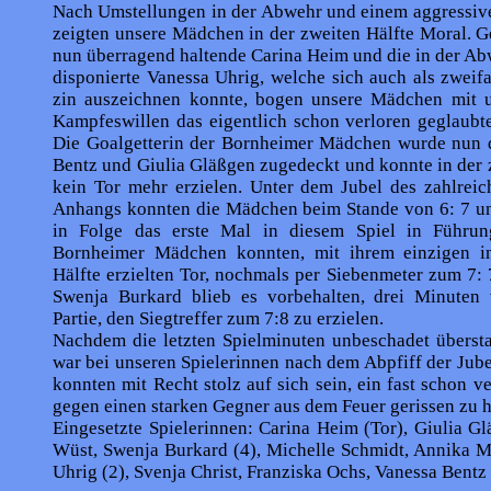
Nach Umstellungen in der Abwehr und einem aggressive
zeigten unsere Mädchen in der zweiten Hälfte Moral. Ge
nun überragend haltende Carina Heim und die in der A
disponierte Vanessa Uhrig, welche sich auch als zweif
zin auszeichnen konnte, bogen unsere Mädchen mit 
Kampfeswillen das eigentlich schon verlo­ren geglaubt
Die Goalgetterin der Bornhei­mer Mädchen wurde nun 
Bentz und Giulia Gläßgen zugedeckt und konnte in der 
kein Tor mehr erzielen. Unter dem Jubel des zahlreich
Anhangs konnten die Mädchen beim Stande von 6: 7 un
in Folge das erste Mal in diesem Spiel in Führun
Bornheimer Mädchen konnten, mit ihrem einzigen i
Hälfte erzielten Tor, nochmals per Siebenmeter zum 7: 
Swenja Burkard blieb es vorbehalten, drei Minuten
Partie, den Siegtreffer zum 7:8 zu erzielen.
Nachdem die letzten Spielminuten unbeschadet übersta
war bei unseren Spielerinnen nach dem Abpfiff der Jube
konnten mit Recht stolz auf sich sein, ein fast schon ve
gegen einen starken Gegner aus dem Feuer gerissen zu 
Eingesetzte Spielerinnen: Carina Heim (Tor), Giulia G
Wüst, Swenja Burkard (4), Michelle Schmidt, Annika M
Uhrig (2), Svenja Christ, Franziska Ochs, Vanessa Bentz 