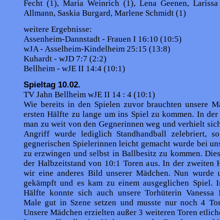
Fecht (1), Maria Weinrich (1), Lena Geenen, Larissa
Allmann, Saskia Burgard, Marlene Schmidt (1)
weitere Ergebnisse:
Assenheim-Dannstadt - Frauen I 16:10 (10:5)
wJA - Asselheim-Kindelheim 25:15 (13:8)
Kuhardt - wJD 7:7 (2:2)
Bellheim - wJE II 14:4 (10:1)
Spieltag 10.02.
TV Jahn Bellheim wJE II 14 : 4 (10:1)
Wie bereits in den Spielen zuvor brauchten unsere Mä
ersten Hälfte zu lange um ins Spiel zu kommen. In de
man zu weit von den Gegnerinnen weg und verhielt sich
Angriff wurde lediglich Standhandball zelebriert, s
gegnerischen Spielerinnen leicht gemacht wurde bei u
zu erzwingen und selbst in Ballbesitz zu kommen. Die
der Halbzeitstand von 10:1 Toren aus. In der zweiten 
wir eine anderes Bild unserer Mädchen. Nun wurde 
gekämpft und es kam zu einem ausgeglichen Spiel. I
Hälfte konnte sich auch unsere Torhüterin Vanessa 
Male gut in Szene setzen und musste nur noch 4 To
Unsere Mädchen erzielten außer 3 weiteren Toren etlich