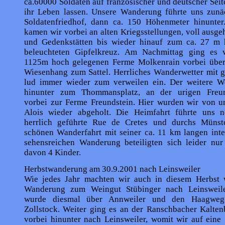
ca.60000 Soldaten auf französischer und deutscher Seit
ihr Leben lassen. Unsere Wanderung führte uns zunä
Soldatenfriedhof, dann ca. 150 Höhenmeter hinunte
kamen wir vorbei an alten Kriegsstellungen, voll ausge
und Gedenkstätten bis wieder hinauf zum ca. 27 m 
beleuchteten Gipfelkreuz. Am Nachmittag ging es 
1125m hoch gelegenen Ferme Molkenrain vorbei über 
Wiesenhang zum Sattel. Herrliches Wanderwetter mit g
lud immer wieder zum verweilen ein. Der weitere W
hinunter zum Thommansplatz, an der urigen Freund
vorbei zur Ferme Freundstein. Hier wurden wir von u
Alois wieder abgeholt. Die Heimfahrt führte uns 
herrlich geführte Rue de Cretes und durchs Münste
schönen Wanderfahrt mit seiner ca. 11 km langen inte
sehensreichen Wanderung beteiligten sich leider nur
davon 4 Kinder.
Herbstwanderung am 30.9.2001 nach Leinsweiler
Wie jedes Jahr machten wir auch in diesem Herbst 
Wanderung zum Weingut Stübinger nach Leinsweile
wurde diesmal über Annweiler und den Haagweg
Zollstock. Weiter ging es an der Ranschbacher Kalten
vorbei hinunter nach Leinsweiler, womit wir auf eine