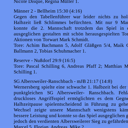
Nicole Disque, Regina Müller 1.
Männer 2 - Bellheim 15:30 (4:16)
Gegen den Tabellenführer war leider nichts zu hol
Halbzeit ließ Schlimmes befürchten. Mit nur 9 Ma
konnte die 2. Mannschaft trotzdem das Spiel in d
ausgeglichen gestalten mit schön herausge­spielten T
Aktionen von Torwart Mark Schmidt.
Tore: Achim Bachmann 5, Adolf Gläßgen 5/4, Maik C
Ballmann 2, Tobias Schuhmacher 1.
Reserve - Nußdorf 29:9 (16:5)
Tore: Pascal Schilling 6, Andreas Pfaff 2; Matthias M
Schilling 1.
SG Albersweiler-Ranschbach - mJB 21:17 (14:8)
Wernersberg spielte eine schwache 1. Halbzeit bei der
punktgleichen SG Albersweiler- Ranschbach. Feh
druckloses Angriffsspiel ermöglichten es dem Gegne
Halbzeitpause spielentscheidend in Führung zu ge
Wechsel zeigte unsere Mannschaft wenigstens kämp
bessere Leis­tung und konnte so das Spiel ausgeglichen g
jedoch den verdienten Albersweilerer Sieg zu ge­fährden.
Marcel 5, Florian, Andreas, Mike 2.