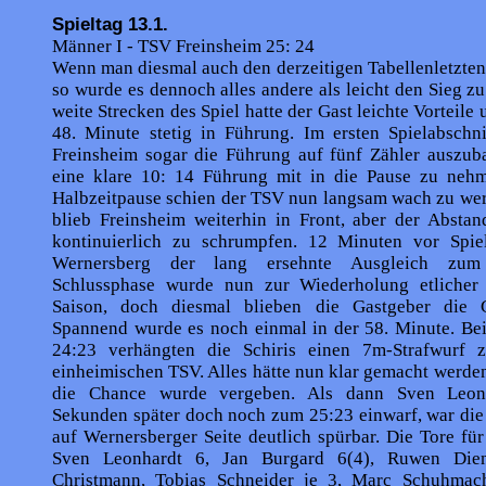
Spieltag 13.1.
Männer I - TSV Freinsheim 25: 24
Wenn man diesmal auch den derzeitigen Tabellenletzten 
so wurde es dennoch alles andere als leicht den Sieg zu
weite Strecken des Spiel hatte der Gast leichte Vorteile 
48. Minute stetig in Führung. Im ersten Spielabschni
Freins­heim sogar die Führung auf fünf Zähler auszu
eine klare 10: 14 Führung mit in die Pause zu neh
Halbzeitpause schien der TSV nun langsam wach zu we
blieb Freinsheim weiterhin in Front, aber der Absta
kontinu­ierlich zu schrumpfen. 12 Minuten vor Spie
Wernersberg der lang ersehnte Ausgleich zum
Schlussphase wurde nun zur Wiederholung etlicher 
Saison, doch diesmal blieben die Gastgeber die G
Spannend wurde es noch einmal in der 58. Minute. Be
24:23 verhängten die Schiris einen 7m-Strafwurf 
einheimischen TSV. Alles hätte nun klar gemacht werde
die Chance wurde vergeben. Als dann Sven Leon
Sekunden später doch noch zum 25:23 einwarf, war die
auf Wernersberger Seite deutlich spürbar. Die Tore fü
Sven Leonhardt 6, Jan Burgard 6(4), Ruwen Die
Christmann, Tobias Schneider je 3, Marc Schuhmac