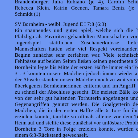
Brandenburger, Julia Rubiano (je 4), Carolin Sch
Rebecca Klein, Katrin Geenen, Tamara Bentz (je 2
Schmidt (1)
SV Bornheim - weibl. Jugend E I 7:8 (6:3)
Ein spannendes und gutes Spiel, welche sich die 
Pfalzliga als Favoriten gehandelten Mannschaften vor
Jugendspiel stattlichen Zuschauerkulisse lief
Mannschaften hatten sehr viel Respekt voreinander
Beginn zunächst sehr zerfahren war. Viele technisc
Fehlpässe auf beiden Seiten ließen keinen geordneten S
Bornheim legte bis Mitte der ersten Hälfte immer ein To
3 : 3 konnten unsere Mädchen jedoch immer wieder au
der Abwehr standen unsere Mädchen noch zu weit von d
überlegenen Bornheimerinnen entfernt und im Angriff 
zu schnell der Abschluss gesucht. Die meisten Bälle k
von der sehr gut haltenden Torhüterin abgefangen und
Gegenangriffen genutzt werden. Die Goalgetterin d
Mädchen, die in der ersten Hälfte alle 6 Tore für ih
erzielen konnte, tauchte so oftmals alleine vor dem 
Heim auf und stellte diese zunächst vor unlösbare Prob
Bornheim 3 Tore in Folge erzielen konnte, wurden d
einem 6:3-Rückstand gewechselt.