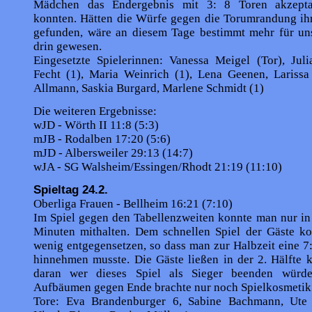
Mädchen das Endergebnis mit 3: 8 Toren akzeptab
konnten. Hätten die Würfe gegen die Torumrandung ihr
gefunden, wäre an diesem Tage bestimmt mehr für u
drin gewesen.
Eingesetzte Spielerinnen: Vanessa Meigel (Tor), Juli
Fecht (1), Maria Weinrich (1), Lena Geenen, Larissa
Allmann, Saskia Burgard, Marlene Schmidt (1)
Die weiteren Ergebnisse:
wJD - Wörth II 11:8 (5:3)
mJB - Rodalben 17:20 (5:6)
mJD - Albersweiler 29:13 (14:7)
wJA - SG Walsheim/Essingen/Rhodt 21:19 (11:10)
Spieltag 24.2.
Oberliga Frauen - Bellheim 16:21 (7:10)
Im Spiel gegen den Tabellenzweiten konnte man nur in
Minuten mithalten. Dem schnellen Spiel der Gäste k
wenig entgegensetzen, so dass man zur Halbzeit eine 
hinnehmen musste. Die Gäste ließen in der 2. Hälfte 
daran wer dieses Spiel als Sieger beenden würde
Aufbäumen gegen Ende brachte nur noch Spielkosmetik
Tore: Eva Brandenburger 6, Sabine Bachmann, Ute