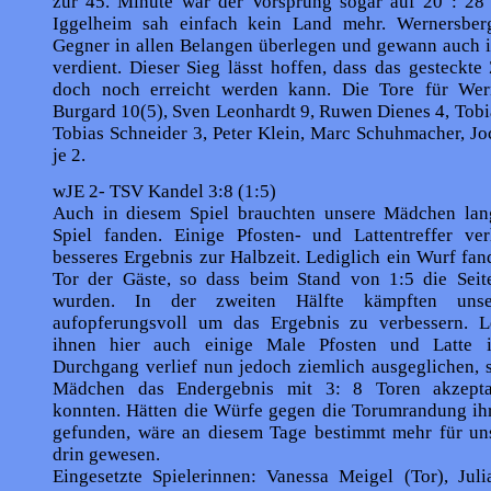
zur 45. Minute war der Vor­sprung sogar auf 20 : 28
Iggelheim sah einfach kein Land mehr. Wernersber
Gegner in allen Belangen überlegen und gewann auch i
verdient. Dieser Sieg lässt hoffen, dass das gesteckte 
doch noch erreicht werden kann. Die Tore für Wer
Burgard 10(5), Sven Leonhardt 9, Ruwen Dienes 4, Tobia
Tobias Schneider 3, Peter Klein, Marc Schuhmacher, Jo
je 2.
wJE 2- TSV Kandel 3:8 (1:5)
Auch in diesem Spiel brauchten unsere Mädchen lang
Spiel fanden. Einige Pfosten- und Lattentreffer ver
besseres Ergebnis zur Halbzeit. Lediglich ein Wurf fa
Tor der Gäste, so dass beim Stand von 1:5 die Seit
wurden. In der zweiten Hälfte kämpften uns
aufopferungs­voll um das Ergebnis zu verbessern. L
ihnen hier auch einige Male Pfosten und Latte
Durchgang verlief nun jedoch ziemlich ausgeglichen, 
Mädchen das Endergebnis mit 3: 8 Toren akzeptab
konnten. Hätten die Würfe gegen die Torumrandung ihr
gefunden, wäre an diesem Tage bestimmt mehr für u
drin gewesen.
Eingesetzte Spielerinnen: Vanessa Meigel (Tor), Juli