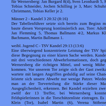
für Wernersberg: Jan Burgard 8(4), Sven Leonhardt 5,
Tobias Schneider, Jochen Schilling je 3, Marc Schuh
Christmann, Tobias Keller je 2.
Männer 2 - Kandel 3 20:32 (8:16)
Der Tabellenführer setzte sich bereits zum Beginn m
baute diesen Vorsprung kontinuierlich aus. Tore: Adol
Jan Flemming 5, Thomas Ballmann 4/2, Markus Kl
Bachmann, Martin Ballmann 1.
weibl. Jugend C - TSV Kandel 29:13 (13:6)
Eine überwiegend konzentrierte Leistung der TSV Spie
diese Begegnung zu einer klaren Sache werden. Kandel
mit drei verschiedenen Abwehrformationen, doch geg
Wernersberg die richtigen Mittel, und wenig Mühe
kommen. Vor unserem Tor zeigte sich der Gast zweik
wartete mit langen Angriffen geduldig auf seine Chan
leistete sich unsere Abwehr nur wenige Patzer. Wiede
man an der Torverteilung die Stärke dieser Man
Ausgeglichenheit, erkennen. Bei Kandel erzielten zwe
zwölf der 13 Treffer, bei Wernersberg konnte
Feldspielerinnen in die Torschützenliste eintragen. Es s
Klein (Tor), Isabel Martin (6), Verena Stöben