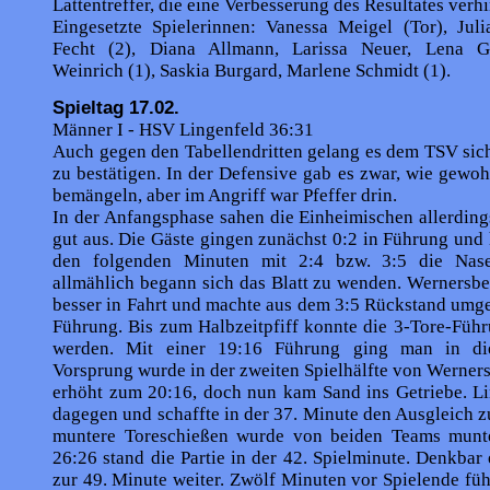
Lattentreffer, die eine Verbesserung des Resultates verh
Eingesetzte Spielerinnen: Vanessa Meigel (Tor), Juli
Fecht (2), Diana Allmann, Larissa Neuer, Lena G
Weinrich (1), Saskia Burgard, Marlene Schmidt (1).
Spieltag 17.02.
Männer I - HSV Lingenfeld 36:31
Auch gegen den Tabellendritten gelang es dem TSV sich
zu bestätigen. In der Defensive gab es zwar, wie gewohn
bemängeln, aber im Angriff war Pfeffer drin.
In der Anfangsphase sahen die Einheimischen allerding
gut aus. Die Gäste gingen zunächst 0:2 in Führung und 
den folgenden Minuten mit 2:4 bzw. 3:5 die Nas
allmählich begann sich das Blatt zu wenden. Wernersb
besser in Fahrt und machte aus dem 3:5 Rückstand umg
Führung. Bis zum Halbzeitpfiff konnte die 3-Tore-Füh
werden. Mit einer 19:16 Führung ging man in di
Vorsprung wurde in der zweiten Spielhälfte von Werner
erhöht zum 20:16, doch nun kam Sand ins Getriebe. Li
dage­gen und schaffte in der 37. Minute den Ausgleich 
muntere Toreschießen wurde von beiden Teams munter
26:26 stand die Partie in der 42. Spielminute. Denkbar 
zur 49. Minute weiter. Zwölf Minuten vor Spielende füh