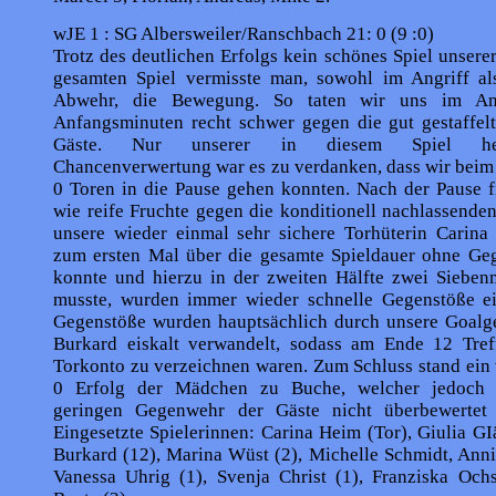
wJE 1 : SG Albersweiler/Ranschbach 21: 0 (9 :0)
Trotz des deutlichen Erfolgs kein schönes Spiel unser
gesamten Spiel vermisste man, sowohl im Angriff al
Abwehr, die Bewegung. So taten wir uns im An
Anfangsminuten recht schwer gegen die gut gestaffel
Gäste. Nur unserer in diesem Spiel herv
Chancenverwertung war es zu verdanken, dass wir beim
0 Toren in die Pause gehen konnten. Nach der Pause f
wie reife Fruchte gegen die konditionell nachlassende
unsere wieder einmal sehr sichere Torhüte­rin Carina
zum ersten Mal über die gesamte Spieldauer ohne Geg
konnte und hierzu in der zweiten Hälfte zwei Siebenm
musste, wurden immer wieder schnelle Gegenstöße ein
Gegenstöße wurden hauptsächlich durch unsere Goalge
Burkard eiskalt verwandelt, sodass am Ende 12 Tref
Torkonto zu verzeichnen waren. Zum Schluss stand ein 
0 Erfolg der Mädchen zu Buche, welcher jedoch 
geringen Gegenwehr der Gäste nicht überbewertet 
Eingesetzte Spielerinnen: Carina Heim (Tor), Giulia G
Burkard (12), Marina Wüst (2), Michelle Schmidt, Anni
Vanessa Uhrig (1), Svenja Christ (1), Franziska Ochs