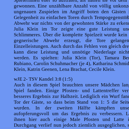
Spielerinnen eher so auftraten, als hätten sie vor dem
gewonnen. Eine unzählbare Anzahl von völlig unkonze
ungenauen Zuspielen im Angriff boten den Gästen 
Gelegenheit zu einfachen Toren durch Tempogegenstöße
Abwehr war nichts von der gewohnten Stärke zu erkenn
Julia Klein im Tor zeigte eine gute Leistung und
Schlimmeres. Über die komplette Spielzeit wurde kein
gegnerische Abwehr erzeugt, die Tore gelange
Einzelleistungen. Auch durch das Fehlen von gleich dre
kann diese Leistung und unnötige Niederlage nicht
werden. Es spielten: Julia Klein (Tor), Tamara Ben
Rubiano, Carolin Schuhmacher (je 4), Katharina Schmid
Klein, Katrin Geenen, Lena Brachat, Cecile Klein.
wJE 2- TSV Kandel 3:8 (1:5)
Auch in diesem Spiel brauchten unsere Mädchen lang
Spiel fanden. Einige Pfosten- und Lattentreffer ver
besseres Ergebnis zur Halbzeit. Lediglich ein Wurf fa
Tor der Gäste, so dass beim Stand von 1: 5 die Seit
wurden. In der zweiten Hälfte kämpften uns
aufopferungs­voll um das Ergebnis zu verbessern. L
ihnen hier auch einige Male Pfosten und Latte
Durchgang verlief nun jedoch ziemlich ausgeglichen, 