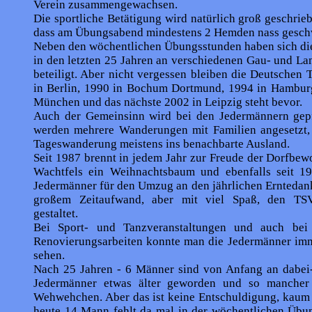
Verein zusammengewachsen.
Die sportliche Betätigung wird natürlich groß geschriebe
dass am Übungsabend mindestens 2 Hemden nass geschw
Neben den wöchentlichen Übungsstunden haben sich di
in den letzten 25 Jahren an verschiedenen Gau- und La
beteiligt. Aber nicht vergessen bleiben die Deutschen 
in Berlin, 1990 in Bochum Dortmund, 1994 in Hambur
München und das nächste 2002 in Leipzig steht bevor.
Auch der Gemeinsinn wird bei den Jedermännern gepfl
werden mehrere Wanderungen mit Familien angesetzt, 
Tageswanderung meistens ins benachbarte Ausland.
Seit 1987 brennt in jedem Jahr zur Freude der Dorfbe
Wachtfels ein Weihnachtsbaum und ebenfalls seit 1
Jedermänner für den Umzug an den jährlichen Erntedank
großem Zeitaufwand, aber mit viel Spaß, den TS
gestaltet.
Bei Sport- und Tanzveranstaltungen und auch be
Renovierungsarbeiten konnte man die Jedermänner imm
sehen.
Nach 25 Jahren - 6 Männer sind von Anfang an dabei-
Jedermänner etwas älter geworden und so mancher 
Wehwehchen. Aber das ist keine Entschuldigung, kaum 
heute 14 Mann fehlt da mal in der wöchentlichen Übu