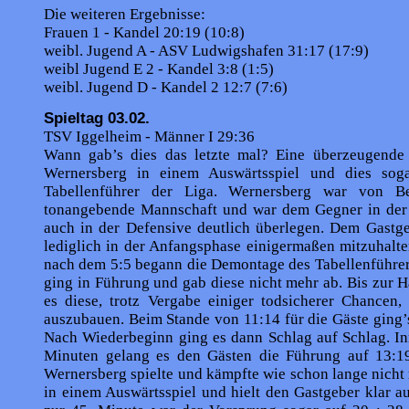
Die weiteren Ergebnisse:
Frauen 1 - Kandel 20:19 (10:8)
weibl. Jugend A - ASV Ludwigshafen 31:17 (17:9)
weibl Jugend E 2 - Kandel 3:8 (1:5)
weibl. Jugend D - Kandel 2 12:7 (7:6)
Spieltag 03.02.
TSV Iggelheim - Männer I 29:36
Wann gab’s dies das letzte mal? Eine überzeugende
Wernersberg in einem Auswärtsspiel und dies sog
Tabellenführer der Liga. Wernersberg war von B
tonangebende Mann­schaft und war dem Gegner in der 
auch in der Defensive deutlich überlegen. Dem Gastge
lediglich in der Anfangsphase einigermaßen mitzuhalt
nach dem 5:5 begann die Demontage des Tabellenführer
ging in Füh­rung und gab diese nicht mehr ab. Bis zur H
es diese, trotz Vergabe einiger todsicherer Chancen,
auszubauen. Beim Stande von 11:14 für die Gäste ging’s
Nach Wiederbeginn ging es dann Schlag auf Schlag. In
Minuten gelang es den Gästen die Führung auf 13:1
Wernersberg spielte und kämpfte wie schon lange nicht
in einem Auswärtsspiel und hielt den Gast­geber klar au