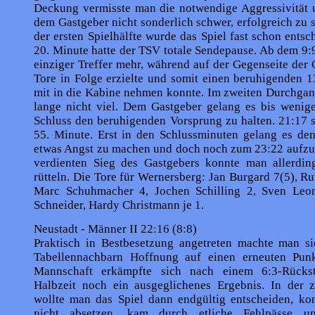
Deckung vermisste man die notwendige Aggressivität 
dem Gastgeber nicht sonder­lich schwer, erfolgreich zu s
der ersten Spiel­hälfte wurde das Spiel fast schon entsc
20. Minute hatte der TSV totale Sendepause. Ab dem 9:
einziger Treffer mehr, während auf der Gegenseite der 
Tore in Folge erzielte und somit einen beruhigenden 
mit in die Kabine nehmen konnte. Im zweiten Durchgan
lange nicht viel. Dem Gastgeber gelang es bis wenig
Schluss den beruhigenden Vorsprung zu halten. 21:17 s
55. Minute. Erst in den Schlussminuten gelang es d
etwas Angst zu machen und doch noch zum 23:22 aufzu
verdienten Sieg des Gastgebers konnte man allerdin
rütteln. Die Tore für Wernersberg: Jan Burgard 7(5), R
Marc Schuhmacher 4, Jochen Schilling 2, Sven Leon
Schneider, Hardy Christmann je 1.
Neustadt - Männer II 22:16 (8:8)
Praktisch in Bestbesetzung angetreten machte man s
Tabellennachbarn Hoffnung auf einen erneu­ten Pun
Mannschaft erkämpfte sich nach einem 6:3-Rücks
Halbzeit noch ein ausgegli­chenes Ergebnis. In der z
wollte man das Spiel dann endgültig entscheiden, kon
nicht absetzen, kam durch etliche Fehlpässe u