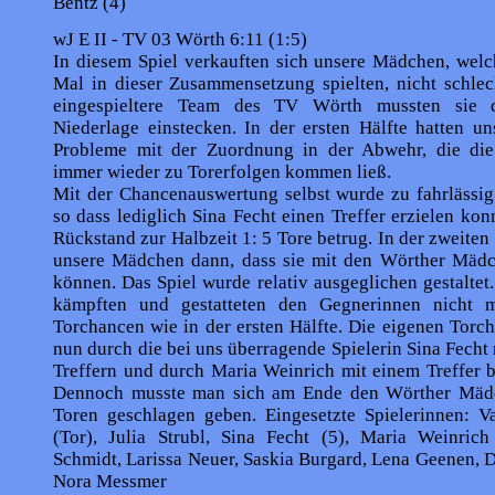
Bentz (4)
wJ E II - TV 03 Wörth 6:11 (1:5)
In diesem Spiel verkauften sich unsere Mädchen, welc
Mal in dieser Zusammensetzung spielten, nicht schlec
eingespieltere Team des TV Wörth mussten sie 
Niederlage einstecken. In der ersten Hälfte hatten u
Probleme mit der Zuordnung in der Abwehr, die di
immer wieder zu Torerfolgen kommen ließ.
Mit der Chancenauswertung selbst wurde zu fahrlässi
so dass lediglich Sina Fecht einen Treffer erzielen kon
Rückstand zur Halbzeit 1: 5 Tore betrug. In der zweiten 
unsere Mäd­chen dann, dass sie mit den Wörther Mädc
können. Das Spiel wurde relativ ausgeglichen gestalte
kämpften und gestatteten den Gegnerinnen nicht m
Torchancen wie in der ersten Hälfte. Die eigenen Tor
nun durch die bei uns überragende Spielerin Sina Fecht 
Treffern und durch Maria Weinrich mit einem Treffer b
Dennoch musste man sich am Ende den Wörther Mädc
Toren geschlagen geben. Eingesetzte Spielerinnen: V
(Tor), Julia Strubl, Sina Fecht (5), Maria Weinrich
Schmidt, Larissa Neuer, Saskia Burgard, Lena Geenen, 
Nora Messmer