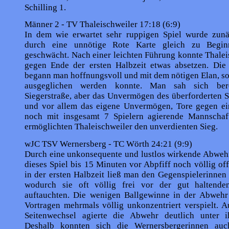
Schilling 1.
Männer 2 - TV Thaleischweiler 17:18 (6:9)
In dem wie erwartet sehr ruppigen Spiel wurde zun
durch eine unnötige Rote Karte gleich zu Begin
geschwächt. Nach einer leichten Führung konnte Thalei
gegen Ende der ersten Halb­zeit etwas absetzen. Die 
begann man hoff­nungsvoll und mit dem nötigen Elan, so
ausgeglichen werden konnte. Man sah sich ber
Siegerstraße, aber das Unvermögen des überforderten S
und vor allem das eigene Unvermögen, Tore gegen ein
noch mit insgesamt 7 Spielern agierende Mannschaft
ermöglichten Thaleischweiler den unverdienten Sieg.
wJC TSV Wernersberg - TC Wörth 24:21 (9:9)
Durch eine unkonsequente und lustlos wirkende Abweh
dieses Spiel bis 15 Minuten vor Abpfiff noch völlig of
in der ersten Halbzeit ließ man den Gegenspielerinnen
wodurch sie oft völlig frei vor der gut haltende
auftauchten. Die wenigen Ballgewinne in der Abweh
Vortragen mehrmals völlig unkonzentriert verspielt. 
Seitenwechsel agierte die Abwehr deutlich unter 
Deshalb konnten sich die Werners­bergerinnen auc