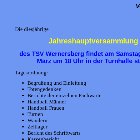
V
Die diesjährige
Jahreshauptversammlung
des TSV Wernersberg findet am
Samsta
März
um
18 Uhr
in der Turnhalle st
Tagesordnung:
Begrüßung und Einleitung
Totengedenken
Berichte der einzelnen Fachwarte
Handball Männer
Handball Frauen
Turnen
Wandern
Zeltlager
Bericht des Schriftwarts
Kassenbericht