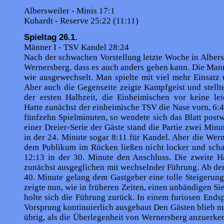
Albersweiler - Minis 17:1
Kuhardt - Reserve 25:22 (11:11)
Spieltag 26.1.
Männer I - TSV Kandel 28:24
Nach der schwachen Vorstellung letzte Woche in Albers­
Wernersberg, dass es auch anders gehen kann. Die Man
wie ausgewechselt. Man spielte mit viel mehr Einsatz 
Aber auch die Gegenseite zeigte Kampfgeist und stellte
der ersten Halbzeit, die Einheimischen vor keine lei
Hatte zunächst der einheimische TSV die Nase vorn, 6:4
fünfzehn Spielminuten, so wendete sich das Blatt pos
einer Dreier-Serie der Gäste stand die Partie zwei Minut
in der 24. Minute sogar 8:11 für Kandel. Aber die Wern
dem Publikum im Rücken ließen nicht locker und scha
12:13 in der 30. Minute den Anschluss. Die zweite Ha
zunächst ausgegli­chen mit wechselnder Führung. Ab de
40. Minute gelang dem Gastgeber eine tolle Steigerun
zeigte nun, wie in früheren Zeiten, einen unbändigen Si
holte sich die Führung zurück. In einem furiosen Ends
Vorsprung kontinuierlich ausgebaut Den Gästen blieb n
übrig, als die Überlegenheit von Wernersberg anzuerke