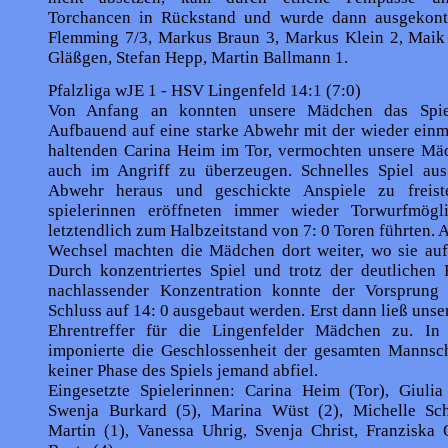
Torchancen in Rückstand und wurde dann ausgekonte
Flemming 7/3, Markus Braun 3, Markus Klein 2, Maik 
Gläßgen, Stefan Hepp, Martin Ballmann 1.
Pfalzliga wJE 1 - HSV Lingenfeld 14:1 (7:0)
Von Anfang an konnten unsere Mädchen das Spie
Aufbauend auf eine starke Abwehr mit der wieder einm
haltenden Carina Heim im Tor, vermochten unsere Mä
auch im Angriff zu überzeugen. Schnelles Spiel aus
Abwehr heraus und geschickte Anspiele zu freist
spielerinnen eröffneten immer wieder Torwurfmöglic
letztendlich zum Halbzeitstand von 7: 0 Toren führten.
Wechsel machten die Mädchen dort weiter, wo sie aufg
Durch konzentriertes Spiel und trotz der deutlichen 
nachlassen­der Konzentration konnte der Vorsprung
Schluss auf 14: 0 ausgebaut werden. Erst dann ließ uns
Ehrentreffer für die Lingenfelder Mädchen zu. In
imponierte die Geschlossenheit der gesamten Mannscha
keiner Phase des Spiels jemand abfiel.
Eingesetzte Spielerinnen: Carina Heim (Tor), Giulia
Swenja Burkard (5), Marina Wüst (2), Michelle Sc
Martin (1), Vanessa Uhrig, Svenja Christ, Franziska 