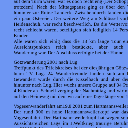
auf dem Turm waren, war es doch recht eng (Der Schop
trotzdem). Nach der Mittagspause ging es über den 
hinunter zur Ruine Landeck. Zwischendurch fanden di
ein paar Ostereier. Der weitere Weg am Schlössel vor
Heidenschuh, war recht beschwerlich. Da die Wettervo
recht schlecht waren, beteiligten sich lediglich 14 Pe
Kinder.
Alle waren sich einig dass die 13 km lange Tour ei
Aussichtspunkten reich bestückte, aber auch 
Wanderung war. Der Abschluss erfolgte bei der Hanne.
Götzwanderung 2001 nach Lug
Treffpunkt des Trifelskreises bei der diesjährigen Göt
beim TV Lug. 24 Wanderfreunde fanden sich am Do
Gewandert wurde durch die Kisselbach und über de
hinunter nach Lug. Hier wuchs unsere Gruppe auf 34 P
4 Kinder an. Schnell verging der Nachmittag und wir 
auf den Heimweg mit dem wir auf eine Tageslänge von 
Vogesenwanderfahrt am19.8.2001 zum Hartmannsweile
Der rund 900 m hohe Hartmannsweilerkopf war das 
Vogesenfahrt. Der Hartmannsweilerkopf hat wegen sei
Aussichtsreichen Lage im 1.Weltkrieg traurige Berühm