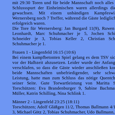
mit 29:30 Toren und für beide Mannschaft noch alles
Schlussspurt der Einheimischen waren allerdings di
gewachsen. Mit einem unbändigen Kampfes­will
Wernersberg noch 7 Treffer, während die Gäste lediglic
erfolgreich waren.
Die Tore für Wernersberg: Jan Burgard 11(9), Ruwen
Leonhardt, Marc Schuhmacher je 5, Jochen Schil
Schneider je 3, Tobias Keller 2, Christian Schi
Schuhmacher je 1.
Frauen 1 - Lingenfeld 16:15 (10:6)
Bei einem kampfbetonten Spiel gelang es dem TSV si
vor der Halbzeit abzusetzen. Leider wurde der Anfang
verschlafen, so dass die Gäste wie­der anschließen ko
beide Mannschaften unbefriedigender, sehr schwa
Leistung, hatte man zum Schluss das nötige Quentc
seiner Seite. Gute Torwartleistung von Maritta S
Torschützen: Eva Brandenburger 9, Sabine Bachma
Müller, Katrin Schilling, Nina Schlink 1.
Männer 2 - Lingenfeld 23:25 (18:11)
Torschützen; Adolf Gläßgen 11/2, Thomas Ballmann 4/1
3, Michael Götz 2, Tobias Schuhmacher, Udo Ballmann,