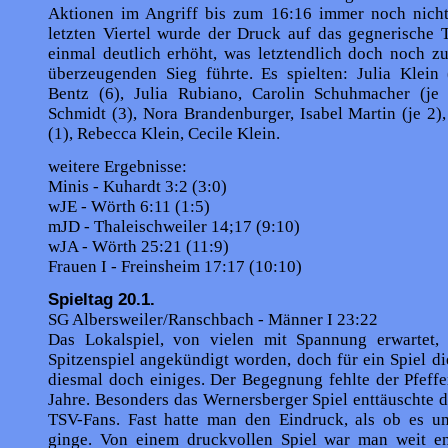
Aktionen im Angriff bis zum 16:16 immer noch nicht
letzten Viertel wurde der Druck auf das gegnerische 
einmal deutlich erhöht, was letztendlich doch noch z
überzeugenden Sieg führte. Es spielten: Julia Klein 
Bentz (6), Julia Rubiano, Carolin Schuhmacher (je 
Schmidt (3), Nora Brandenburger, Isabel Martin (je 2)
(1), Rebecca Klein, Cecile Klein.
weitere Ergebnisse:
Minis - Kuhardt 3:2 (3:0)
wJE - Wörth 6:11 (1:5)
mJD - Thaleischweiler 14;17 (9:10)
wJA - Wörth 25:21 (11:9)
Frauen I - Freinsheim 17:17 (10:10)
Spieltag 20.1.
SG Albersweiler/Ranschbach - Männer I 23:22
Das Lokalspiel, von vielen mit Spannung erwartet,
Spitzenspiel angekündigt worden, doch für ein Spiel die
diesmal doch einiges. Der Begeg­nung fehlte der Pfeff
Jahre. Besonders das Wernersberger Spiel enttäuschte d
TSV-Fans. Fast hatte man den Eindruck, als ob es u
ginge. Von einem druckvollen Spiel war man weit ent