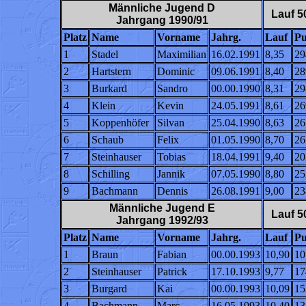
Männliche Jugend D
Lauf 5
Jahrgang 1990/91
Platz
Name
Vorname
Jahrg.
Lauf
Pu
1
Stadel
Maximilian
16.02.1991
8,35
29
2
Hartstern
Dominic
09.06.1991
8,40
28
3
Burkard
Sandro
00.00.1990
8,31
29
4
Klein
Kevin
24.05.1991
8,61
26
5
Koppenhöfer
Silvan
25.04.1990
8,63
26
6
Schaub
Felix
01.05.1990
8,70
26
7
Steinhauser
Tobias
18.04.1991
9,40
20
8
Schilling
Jannik
07.05.1990
8,80
25
9
Bachmann
Dennis
26.08.1991
9,00
23
Männliche Jugend E
Lauf 5
Jahrgang 1992/93
Platz
Name
Vorname
Jahrg.
Lauf
Pu
1
Braun
Fabian
00.00.1993
10,90
10
2
Steinhauser
Patrick
17.10.1993
9,77
17
3
Burgard
Kai
00.00.1993
10,09
15
4
Bachmann
Marc
16.05.1993
10,40
13