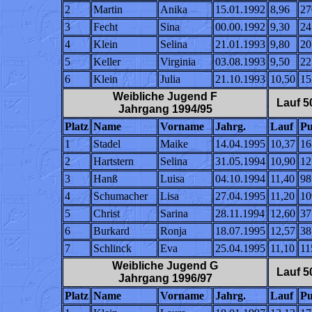
2
Martin
Anika
15.01.1992
8,96
27
3
Fecht
Sina
00.00.1992
9,30
24
4
Klein
Selina
21.01.1993
9,80
20
5
Keller
Virginia
03.08.1993
9,50
22
6
Klein
Julia
21.10.1993
10,50
15
Weibliche Jugend F
Lauf 5
Jahrgang 1994/95
Platz
Name
Vorname
Jahrg.
Lauf
Pu
1
Stadel
Maike
14.04.1995
10,37
16
2
Hartstern
Selina
31.05.1994
10,90
12
3
Hanß
Luisa
04.10.1994
11,40
98
4
Schumacher
Lisa
27.04.1995
11,20
10
5
Christ
Sarina
28.11.1994
12,60
37
6
Burkard
Ronja
18.07.1995
12,57
38
7
Schlinck
Eva
25.04.1995
11,10
11
Weibliche Jugend G
Lauf 5
Jahrgang 1996/97
Platz
Name
Vorname
Jahrg.
Lauf
Pu