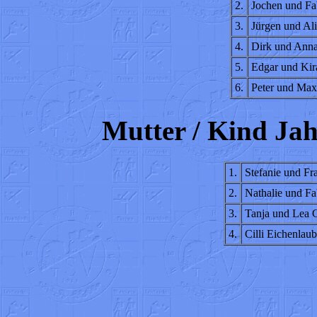
2.
Jochen und Fab
3.
Jürgen und Al
4.
Dirk und Ann
5.
Edgar und Kir
6.
Peter und Max
Mutter / Kind Ja
1.
Stefanie und Fr
2.
Nathalie und F
3.
Tanja und Lea 
4.
Cilli Eichenlau