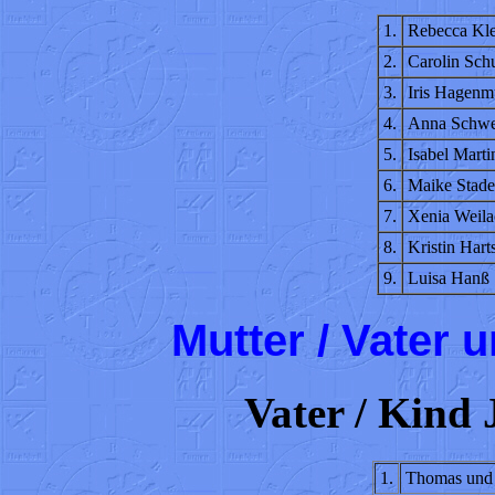
1.
Rebecca Kle
2.
Carolin Sch
3.
Iris Hagenmü
4.
Anna Schwe
5.
Isabel Marti
6.
Maike Stade
7.
Xenia Weila
8.
Kristin Hart
9.
Luisa Hanß
Mutter / Vater 
Vater / Kind 
1.
Thomas und 