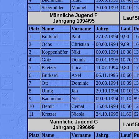
5
Seegmüller
Manuel
30.06.1993
10,10
15
Männliche Jugend F
Lauf 5
Jahrgang 1994/95
Platz
Name
Vorname
Jahrg.
Lauf
Pu
1
Burkard
Paul
27.02.1994
9,90
16
2
Ochs
Christian
00.00.1994
9,89
16
3
Koppenhöfer
Niki
00.00.1994
10,38
13
4
Götz
Dennis
09.01.1995
10,70
11
5
Kretzer
Luca
11.07.1994
9,80
17
6
Burkard
Axel
06.11.1995
10,60
11
7
Ott
Dominic
20.03.1994
10,39
13
8
Uhrig
Jan
29.10.1994
10,10
15
9
Bachmann
Nils
09.09.1994
11,10
89
10
Demir
Cemal
15.04.1994
10,50
12
11
Kretzer
Nicola
24.10.1995
11,60
62
Männliche Jugend G
Lauf 5
Jahrgang 1996/99
Platz
Name
Vorname
Jahrg.
Lauf
Pu