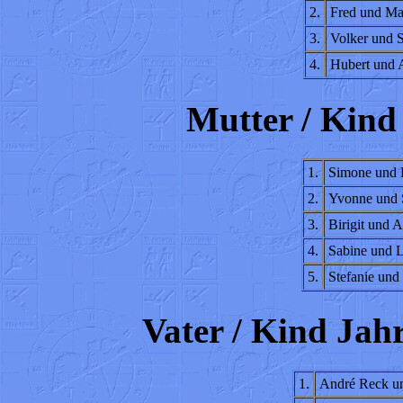
2.
Fred und Ma
3.
Volker und 
4.
Hubert und A
Mutter / Kind
1.
Simone und 
2.
Yvonne und S
3.
Birigit und A
4.
Sabine und L
5.
Stefanie und
Vater / Kind Jah
1.
André Reck u