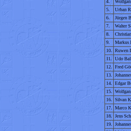
4.
Wolfgan
5.
Urban 
6.
Jürgen 
7.
Walter 
8.
Christia
9.
Markus 
10.
Ruwen D
11.
Udo Bal
12.
Fred Gö
13.
Johanne
14.
Edgar B
15.
Wolfgan
16.
Silvan 
17.
Marco K
18.
Jens Sc
19.
Johannes