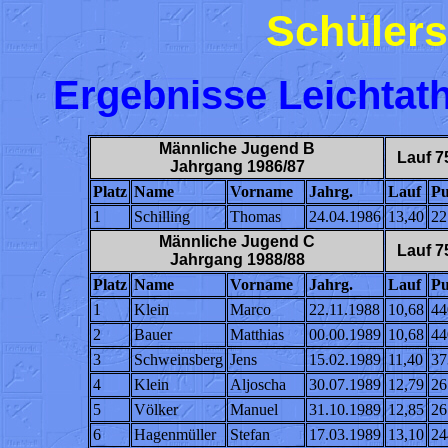
Schülers
Ergebnisse Leichtat
Männliche Jugend B
Lauf 7
Jahrgang 1986/87
Platz
Name
Vorname
Jahrg.
Lauf
Pu
1
Schilling
Thomas
24.04.1986
13,40
22
Männliche Jugend C
Lauf 7
Jahrgang 1988/88
Platz
Name
Vorname
Jahrg.
Lauf
Pu
1
Klein
Marco
22.11.1988
10,68
44
2
Bauer
Matthias
00.00.1989
10,68
44
3
Schweinsberg
Jens
15.02.1989
11,40
37
4
Klein
Aljoscha
30.07.1989
12,79
26
5
Völker
Manuel
31.10.1989
12,85
26
6
Hagenmüller
Stefan
17.03.1989
13,10
24