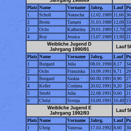
Jahrgang 1988/89
Platz
Name
Vorname
Jahrg.
Lauf
Pu
1
Scholl
Natascha
12.02.1989
11,66
36
2
Bentz
Tamara
31.03.1988
12,09
33
3
Ochs
Katharina
29.01.1989
12,70
28
4
Roy
Jessica
15.07.1989
13,90
21
Weibliche Jugend D
Lauf 5
Jahrgang 1990/91
Platz
Name
Vorname
Jahrg.
Lauf
Pu
1
Burgard
Julia
08.01.1990
8,17
34
2
Ochs
Franziska
10.09.1991
8,71
29
3
Burgard
Saskia
00.00.1991
8,90
27
4
Keller
Corinna
20.02.1991
9,20
24
5
Strubl
Julia
22.08.1991
9,60
21
6
Christ
Svenja
10.09.1991
10,40
15
Weibliche Jugend E
Lauf 5
Jahrgang 1992/93
Platz
Name
Vorname
Jahrg.
Lauf
Pu
1
Uhrig
Vanessa
17.03.1992
8,60
30