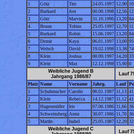
1
Götz
Tim
24.05.1997
12,90
10
2
Burkard
Jost
00.00.1998
12,56
12
3
Götz
Marvin
31.10.1996
13,20
84
4
Braun
Tobias
25.05.1997
12,70
11
5
Burkard
Robin
15.06.1997
13,20
84
6
Demir
Kaya
06.01.1997
13,00
95
7
Welsch
David
19.02.1998
13,38
74
8
Klein
Joshua
00.00.1997
14,20
33
9
Klein
Max
12.12.1998
15,90
0
Weibliche Jugend B
Lauf 7
Jahrgang 1986/87
Platz
Name
Vorname
Jahrg.
Lauf
Pu
1
Schuhmacher
Carolin
06.01.1987
11,13
41
2
Klein
Rebecca
14.12.1987
11,12
41
3
Hagenmüller
Iris
07.06.1986
11,66
36
4
Schweinsberg
Anna
30.07.1986
11,70
36
5
Martin
Isabel
25.05.1987
12,20
32
Weibliche Jugend C
Lauf 7