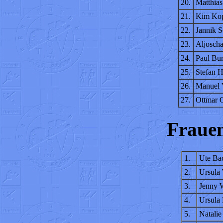
20.
Matthias
21.
Kim Kop
22.
Jannik S
23.
Aljoscha
24.
Paul Bu
25.
Stefan 
26.
Manuel 
27.
Ottmar 
Frauen
1.
Ute Ba
2.
Ursula
3.
Jenny 
4.
Ursula
5.
Natalie