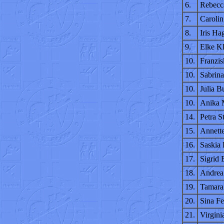
6.
Rebecc
7.
Caroli
8.
Iris Ha
9.
Elke Kl
10.
Franzi
10.
Sabrina
10.
Julia B
10.
Anika 
14.
Petra S
15.
Annett
16.
Saskia 
17.
Sigrid 
18.
Andrea
19.
Tamara
20.
Sina Fe
21.
Virgini