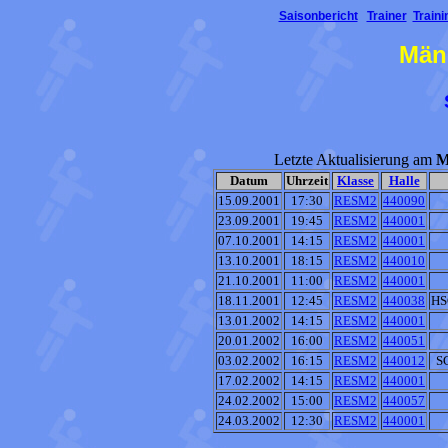
Saisonbericht
Trainer
Traini
Män
Letzte Aktualisierung am
M
Datum
Uhrzeit
Klasse
Halle
15.09.2001
17:30
RESM2
440090
23.09.2001
19:45
RESM2
440001
07.10.2001
14:15
RESM2
440001
13.10.2001
18:15
RESM2
440010
21.10.2001
11:00
RESM2
440001
18.11.2001
12:45
RESM2
440038
HS
13.01.2002
14:15
RESM2
440001
20.01.2002
16:00
RESM2
440051
03.02.2002
16:15
RESM2
440012
SG
17.02.2002
14:15
RESM2
440001
24.02.2002
15:00
RESM2
440057
24.03.2002
12:30
RESM2
440001