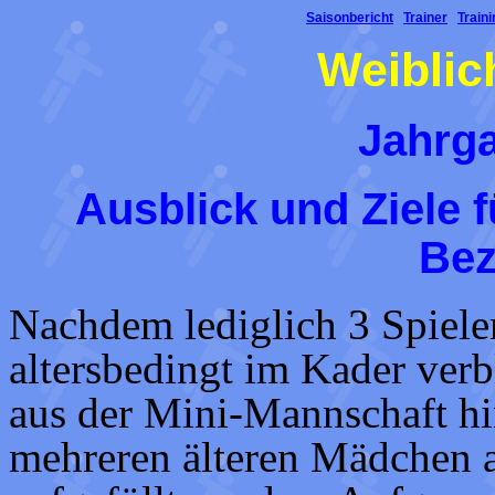
Saisonbericht
Trainer
Traini
Weiblic
Jahrg
Ausblick und Ziele f
Bez
Nachdem lediglich 3 Spieler
altersbedingt im Kader verb
aus der Mini-Mannschaft h
mehreren älteren Mädchen a