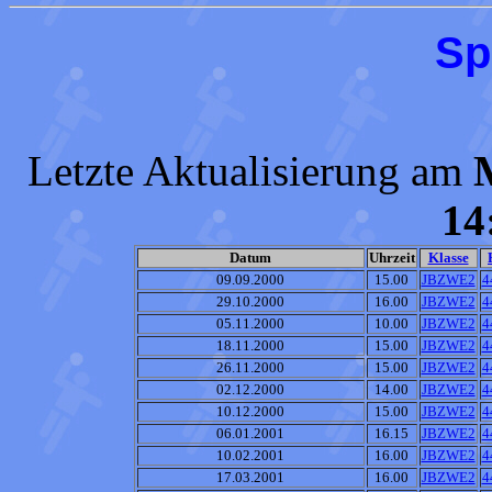
Sp
Letzte Aktualisierung am
14
Datum
Uhrzeit
Klasse
09.09.2000
15.00
JBZWE2
4
29.10.2000
16.00
JBZWE2
4
05.11.2000
10.00
JBZWE2
4
18.11.2000
15.00
JBZWE2
4
26.11.2000
15.00
JBZWE2
4
02.12.2000
14.00
JBZWE2
4
10.12.2000
15.00
JBZWE2
4
06.01.2001
16.15
JBZWE2
4
10.02.2001
16.00
JBZWE2
4
17.03.2001
16.00
JBZWE2
4