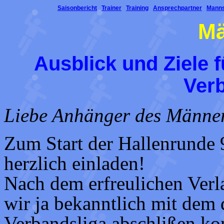
Saisonbericht
Trainer
Training
Ansprechpartner
Manns
Mä
Ausblick und Ziele f
Ver
Liebe Anhänger des Männe
Zum Start der Hallenrunde 
herzlich einladen!
Nach dem erfreulichen Verl
wir ja bekanntlich mit dem 
Verbandsliga abschlißen ko