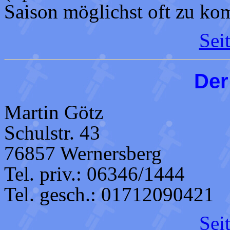
Saison möglichst oft zu ko
Sei
Der
Martin Götz
Schulstr. 43
76857 Wernersberg
Tel. priv.: 06346/1444
Tel. gesch.: 01712090421
Sei