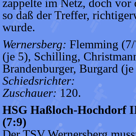
zappelte im Netz, doch vor
so daß der Treffer, richtige
wurde.
Wernersberg:
Flemming (7/7
(je 5), Schilling, Christma
Brandenburger, Burgard (je
Schiedsrichter:
Zuschauer:
120.
HSG Haßloch-Hochdorf II
(7:9)
Der TSV Wernersberg musste