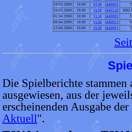
19.03.2000
18.00
VLM
440001
T
26.03.2000
18.00
VLM
440110
HSG 
02.04.2000
18.00
VLM
440001
T
08.04.2000
18.00
VLM
440015
T
15.04.2000
18.00
VLM
440001
T
Sei
Spie
Die Spielberichte stammen a
ausgewiesen, aus der jeweil
erscheinenden Ausgabe der
Aktuell
".