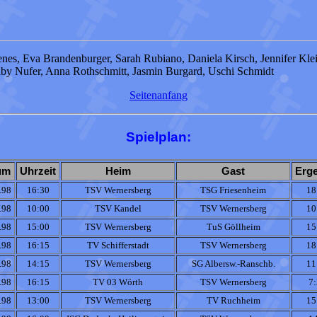
nes, Eva Brandenburger, Sarah Rubiano, Daniela Kirsch, Jennifer Kle
Gaby Nufer, Anna Rothschmitt, Jasmin Burgard, Uschi Schmidt
Seitenanfang
Spielplan:
um
Uhrzeit
Heim
Gast
Erg
.98
16:30
TSV Wernersberg
TSG Friesenheim
18
.98
10:00
TSV Kandel
TSV Wernersberg
10
.98
15:00
TSV Wernersberg
TuS Göllheim
15
.98
16:15
TV Schifferstadt
TSV Wernersberg
18
.98
14:15
TSV Wernersberg
SG Albersw.-Ranschb.
11
.98
16:15
TV 03 Wörth
TSV Wernersberg
7
.98
13:00
TSV Wernersberg
TV Ruchheim
15