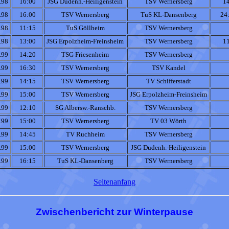
.98
16:00
JSG Dudenh.-Heiligenstein
TSV Wernersberg
1
.98
16:00
TSV Wernersberg
TuS KL-Dansenberg
24
.98
11:15
TuS Göllheim
TSV Wernersberg
.98
13:00
JSG Erpolzheim-Freinsheim
TSV Wernersberg
1
.99
14:20
TSG Friesenheim
TSV Wernersberg
.99
16:30
TSV Wernersberg
TSV Kandel
.99
14:15
TSV Wernersberg
TV Schifferstadt
.99
15:00
TSV Wernersberg
JSG Erpolzheim-Freinsheim
.99
12:10
SG Albersw.-Ranschb.
TSV Wernersberg
.99
15:00
TSV Wernersberg
TV 03 Wörth
.99
14:45
TV Ruchheim
TSV Wernersberg
.99
15:00
TSV Wernersberg
JSG Dudenh.-Heiligenstein
.99
16:15
TuS KL-Dansenberg
TSV Wernersberg
Seitenanfang
Zwischenbericht zur Winterpause