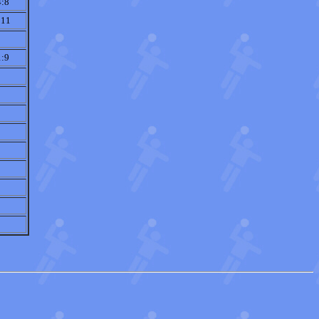
4:8
:11
1:9