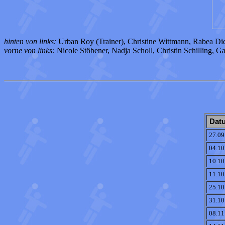
hinten von links:
Urban Roy (Trainer), Christine Wittmann, Rabea Die
vorne von links:
Nicole Stöbener, Nadja Scholl, Christin Schilling, 
Dat
27.09
04.10
10.10
11.10
25.10
31.10
08.11