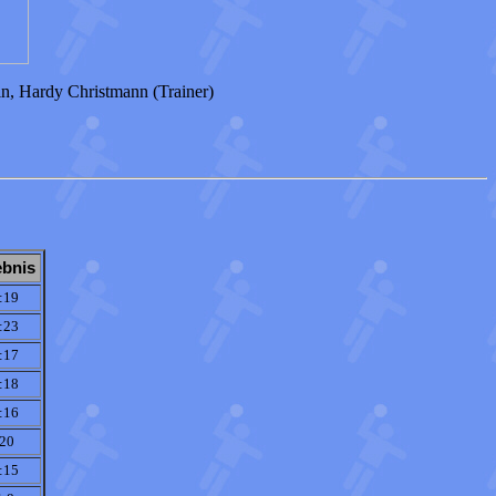
in, Hardy Christmann (Trainer)
ebnis
:19
:23
:17
:18
:16
:20
:15