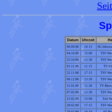
Sei
Sp
Datum
Uhrzeit
H
06.09.98
16:15
SG Albers
04.10.98
15:00
TSV Wer
25.10.98
15:30
TSV Wer
01.11.98
11:15
TV 03
22.11.98
17:15
TSV Wer
06.12.98
15:30
TSV Wer
31.01.99
11:30
TV Rhei
07.02.99
15:30
TSV Wer
21.02.99
15:00
TuS N
28.02.99
17:15
TSV Wer
20.03.99
16:10
SV Bo