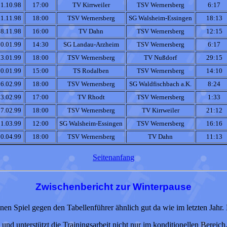
1.10.98
17:00
TV Kirrweiler
TSV Wernersberg
6:17
1.11.98
18:00
TSV Wernersberg
SG Walsheim-Essingen
18:13
8.11.98
16:00
TV Dahn
TSV Wernersberg
12:15
0.01.99
14:30
SG Landau-Arzheim
TSV Wernersberg
6:17
3.01.99
18:00
TSV Wernersberg
TV Nußdorf
29:15
0.01.99
15:00
TS Rodalben
TSV Wernersberg
14:10
6.02.99
18:00
TSV Wernersberg
SG Waldfischbach a.K.
8:24
3.02.99
17:00
TV Rhodt
TSV Wernersberg
1:33
7.02.99
18:00
TSV Wernersberg
TV Kirrweiler
21:12
1.03.99
12:00
SG Walsheim-Essingen
TSV Wernersberg
16:16
0.04.99
18:00
TSV Wernersberg
TV Dahn
11:13
Seitenanfang
Zwischenbericht zur Winterpause
enen Spiel gegen den Tabellenführer ähnlich gut da wie im letzten Jahr.
nd unterstützt die Trainingsarbeit nicht nur im konditionellen Bereich