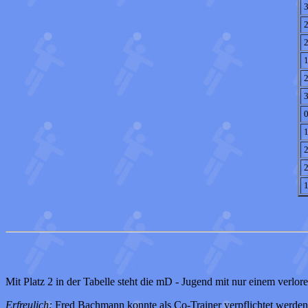
3
2
2
1
2
3
0
1
2
2
1
Mit Platz 2 in der Tabelle steht die mD - Jugend mit nur einem verlor
Erfreulich:
Fred Bachmann konnte als Co-Trainer verpflichtet werden u