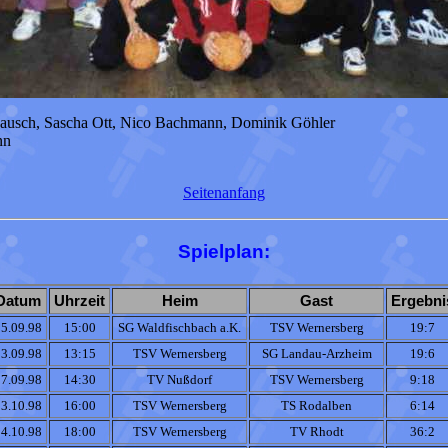
usch, Sascha Ott, Nico Bachmann, Dominik Göhler
nn
Seitenanfang
Spielplan:
Datum
Uhrzeit
Heim
Gast
Ergebni
5.09.98
15:00
SG Waldfischbach a.K.
TSV Wernersberg
19:7
3.09.98
13:15
TSV Wernersberg
SG Landau-Arzheim
19:6
7.09.98
14:30
TV Nußdorf
TSV Wernersberg
9:18
3.10.98
16:00
TSV Wernersberg
TS Rodalben
6:14
4.10.98
18:00
TSV Wernersberg
TV Rhodt
36:2