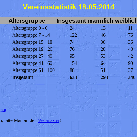
Vereinsstatistik 18.05.2014
Altersgruppe
Insgesamt
männlich
weiblic
Altersgruppe 0 - 6
24
13
11
Altersgruppe 7 - 14
122
46
76
Altersgruppe 15 - 18
74
38
36
Altersgruppe 19 - 26
76
28
48
Altersgruppe 27 - 40
95
53
42
Altersgruppe 41 - 60
154
64
90
Altersgruppe 61 - 100
88
51
37
Insgesamt
633
293
340
mat
, bitte Mail an den
Webmaster
!